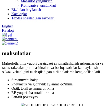
Mahsulot yangiliklari
Kompaniya yangiliklari
Biz bilan bog'lanish
Kataloglar
Tez-tez so'raladigan savollar
English
Katalog
mahsulotlar
Mahsulotlarimiz yuqori darajadagi avtomatlashtirish uskunalarida va
radar, raketalar, port mashinalari va boshqa sohalar kabi aylanish
o'tkazuvchanligini talab qiladigan turli holatlarda keng qo'llaniladi.
Sirpanuvchi halqa
Pnevmatik va gidravlik aylanma qo'shma
Optik tolali aylanma birikma
RF yuqori chastotali birikma
Pan-tilt pozitsiyasi