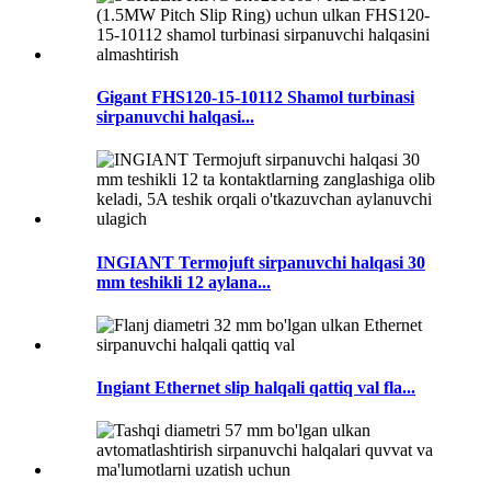
Gigant FHS120-15-10112 Shamol turbinasi
sirpanuvchi halqasi...
INGIANT Termojuft sirpanuvchi halqasi 30
mm teshikli 12 aylana...
Ingiant Ethernet slip halqali qattiq val fla...