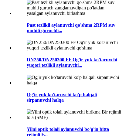
Past tezlikli aylanuvchi qo'shma 2RPM suv
muhiti guruchli...
DN250/DN250300 FF Og'ir yuk ko'taruvchi
yuqori tezlikli aylanuvchi...
Og'ir yuk ko'taruvchi ko'p halqali
sirpanuvchi halqa
Yilni optik tolali aylanuvchi bo'g'in bitta
rejimli F...