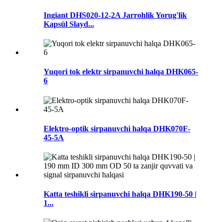
Ingiant DHS020-12-2A Jarrohlik Yorug'lik
Kapsül Slayd...
Yuqori tok elektr sirpanuvchi halqa DHK065-
6
Elektro-optik sirpanuvchi halqa DHK070F-
45-5A
Katta teshikli sirpanuvchi halqa DHK190-50 |
1...