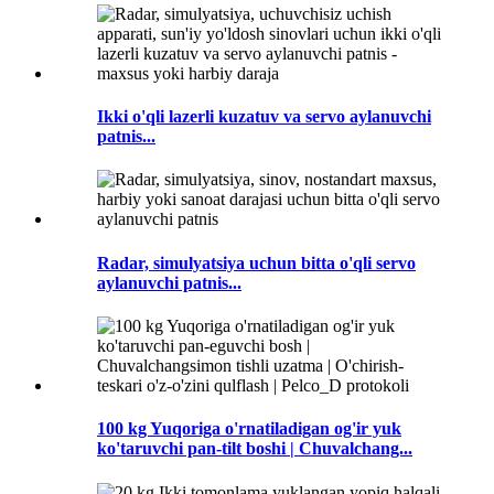
Ikki o'qli lazerli kuzatuv va servo aylanuvchi
patnis...
Radar, simulyatsiya uchun bitta o'qli servo
aylanuvchi patnis...
100 kg Yuqoriga o'rnatiladigan og'ir yuk
ko'taruvchi pan-tilt boshi | Chuvalchang...