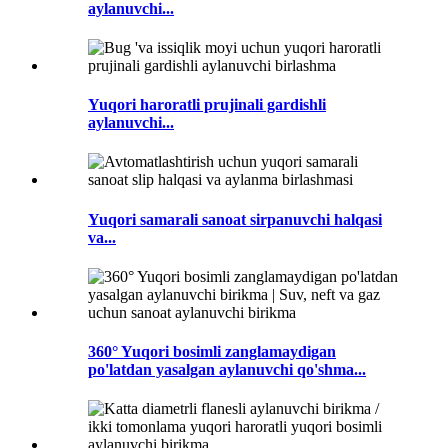
aylanuvchi...
Yuqori haroratli prujinali gardishli
aylanuvchi...
Yuqori samarali sanoat sirpanuvchi halqasi
va...
360° Yuqori bosimli zanglamaydigan
po'latdan yasalgan aylanuvchi qo'shma...