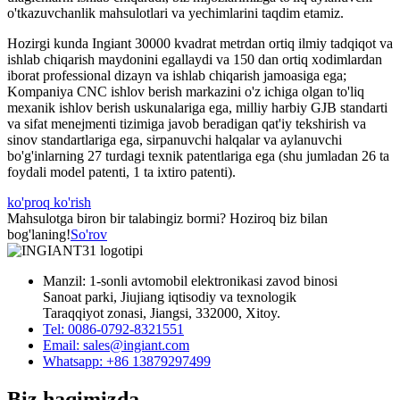
o'tkazuvchanlik mahsulotlari va yechimlarini taqdim etamiz.
Hozirgi kunda Ingiant 30000 kvadrat metrdan ortiq ilmiy tadqiqot va
ishlab chiqarish maydonini egallaydi va 150 dan ortiq xodimlardan
iborat professional dizayn va ishlab chiqarish jamoasiga ega;
Kompaniya CNC ishlov berish markazini o'z ichiga olgan to'liq
mexanik ishlov berish uskunalariga ega, milliy harbiy GJB standarti
va sifat menejmenti tizimiga javob beradigan qat'iy tekshirish va
sinov standartlariga ega, sirpanuvchi halqalar va aylanuvchi
bo'g'inlarning 27 turdagi texnik patentlariga ega (shu jumladan 26 ta
foydali model patenti, 1 ta ixtiro patenti).
ko'proq ko'rish
Mahsulotga biron bir talabingiz bormi? Hoziroq biz bilan
bog'laning!
So'rov
Manzil: 1-sonli avtomobil elektronikasi zavod binosi
Sanoat parki, Jiujiang iqtisodiy va texnologik
Taraqqiyot zonasi, Jiangsi, 332000, Xitoy.
Tel: 0086-0792-8321551
Email:
sales@ingiant.com
Whatsapp: +86 13879297499
Biz haqimizda