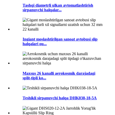
Tashqi diametrli ulkan avtomatlashtirish
sirpanuvchi halqalar...
Ingiant moslashtirilgan sanoat avtobusi slip
halqalari ou...
Maxsus 26 kanalli aerokosmik darajadagi
split-tipli ko...
Teshikli sirpanuvchi halqa DHK038-18-5A