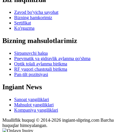
Zavod bo'yicha sayohat
Bizning hamkorimiz
Sertifikat
Ko'rgazma
Bizning mahsulotlarimiz
Sirpanuvchi halqa
Pnevmatik va gidravlik aylanma qo'shma
Optik tolali aylanma birikma
RF yuqori chastotali birikma
Pan-tilt pozitsiyasi
Ingiant News
Sanoat yangiliklari
Mahsulot yangiliklari
Kompaniya yangiliklari
Mualliflik huquqi © 2014-2026 ingiant-slipring.com Barcha
huquqlar himoyalangan.