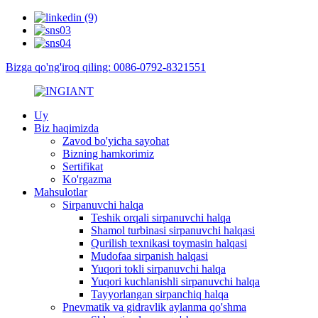
Bizga qo'ng'iroq qiling: 0086-0792-8321551
Uy
Biz haqimizda
Zavod bo'yicha sayohat
Bizning hamkorimiz
Sertifikat
Ko'rgazma
Mahsulotlar
Sirpanuvchi halqa
Teshik orqali sirpanuvchi halqa
Shamol turbinasi sirpanuvchi halqasi
Qurilish texnikasi toymasin halqasi
Mudofaa sirpanish halqasi
Yuqori tokli sirpanuvchi halqa
Yuqori kuchlanishli sirpanuvchi halqa
Tayyorlangan sirpanchiq halqa
Pnevmatik va gidravlik aylanma qo'shma