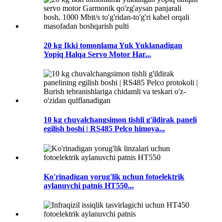
20 kg Ikki tomonlama Yuk Yuklanadigan
Yopiq Halqa Servo Motor Har...
10 kg chuvalchangsimon tishli g'ildirak paneli
egilish boshi | RS485 Pelco himoya...
Ko'rinadigan yorug'lik uchun fotoelektrik
aylanuvchi patnis HT550...