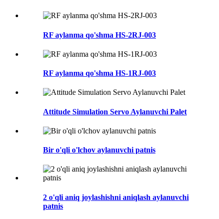
RF aylanma qo'shma HS-2RJ-003
RF aylanma qo'shma HS-1RJ-003
Attitude Simulation Servo Aylanuvchi Palet
Bir o'qli o'lchov aylanuvchi patnis
2 o'qli aniq joylashishni aniqlash aylanuvchi
patnis