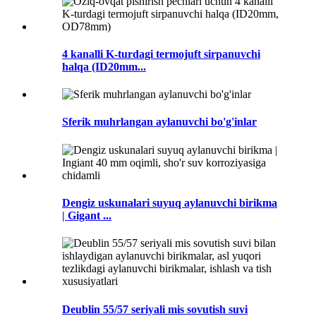
4 kanalli K-turdagi termojuft sirpanuvchi
halqa (ID20mm...
Sferik muhrlangan aylanuvchi bo'g'inlar
Dengiz uskunalari suyuq aylanuvchi birikma
| Gigant ...
Deublin 55/57 seriyali mis sovutish suvi