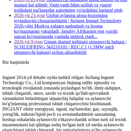
nuqtasi hal qilindi: Vaqti-vaqti bilan uzilish va yuqori
tezlikdagi ma'lumotlar paketining yo'qolishini bartaraf etish
2026-yil 23-iyun
Global aylanma aloqa bozorining
joylashuvini chuqurlashtirish | Jiujiang Ingiant Technology
2026-yilgi Moskva xalqaro qadoqlash va bosma
ko'rgazmasini yakunladi, Janubiy Afrikaning eng yaxshi
sanoat ko'rgazmasida yaqinda ishtirok etadi...
2026-yil 9-iyun
Gigant shamol turbinasi sirpanuvchi halqasi |
SCHLEIFRING 5k0210103 / REC.C1 (1.5MW pitch
sirpanuvchi halqasi) uchun almashtirish
Biz haqimizda
Ingiant 2014-yil dekabr oyida tashkil etilgan JiuJiang Ingiant
Technology Co., Ltd kompaniyasi Jiujiang milliy iqtisodiy va
texnologik rivojlanish zonasida joylashgan bo'lib, ilmiy-tadqiqot,
ishlab chiqarish, sinov, savdo va texnik qo'llab-quvvatlash
xizmatlarini birlashtirgan sirpanchiq halqalar va aylanuvchi
bo'g'inlarning professional ishlab chiqaruvchisi hisoblanadi.
INGIANT elektr energiyasi, signal, ma'lumotlar, gaz, suyuqlik,
yorug'lik, mikroto'lqinli pech va avtomatlashtirish sanoatining
boshqa sohalarida aylanuvchi o'tkazuvchanlik uchun turli xil texnik
muammolarni hal qilishga sodiq bo'lgan turli xil media aylanuvchi
ulagichlarni ishlab chiqaradi, biz mijozlarimizga to'liq aylanuvchi