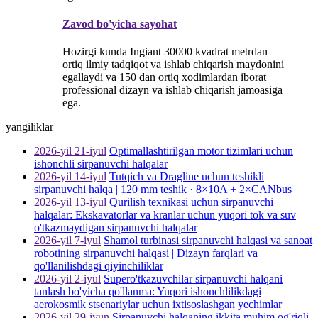
Zavod bo'yicha sayohat
Hozirgi kunda Ingiant 30000 kvadrat metrdan
ortiq ilmiy tadqiqot va ishlab chiqarish maydonini
egallaydi va 150 dan ortiq xodimlardan iborat
professional dizayn va ishlab chiqarish jamoasiga
ega.
yangiliklar
2026-yil 21-iyul
Optimallashtirilgan motor tizimlari uchun
ishonchli sirpanuvchi halqalar
2026-yil 14-iyul
Tutqich va Dragline uchun teshikli
sirpanuvchi halqa | 120 mm teshik · 8×10A + 2×CANbus
2026-yil 13-iyul
Qurilish texnikasi uchun sirpanuvchi
halqalar: Ekskavatorlar va kranlar uchun yuqori tok va suv
o'tkazmaydigan sirpanuvchi halqalar
2026-yil 7-iyul
Shamol turbinasi sirpanuvchi halqasi va sanoat
robotining sirpanuvchi halqasi | Dizayn farqlari va
qo'llanilishdagi qiyinchiliklar
2026-yil 2-iyul
Supero'tkazuvchilar sirpanuvchi halqani
tanlash bo'yicha qo'llanma: Yuqori ishonchlilikdagi
aerokosmik stsenariylar uchun ixtisoslashgan yechimlar
2026-yil 29-iyun
Sirpanuvchi halqaning ikkita muhim og'riqli