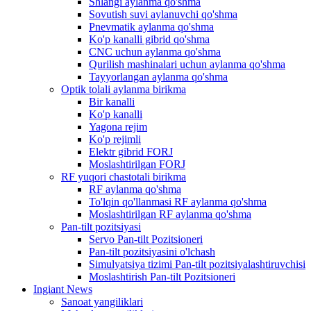
Shlangi aylanma qo'shma
Sovutish suvi aylanuvchi qo'shma
Pnevmatik aylanma qo'shma
Ko'p kanalli gibrid qo'shma
CNC uchun aylanma qo'shma
Qurilish mashinalari uchun aylanma qo'shma
Tayyorlangan aylanma qo'shma
Optik tolali aylanma birikma
Bir kanalli
Ko'p kanalli
Yagona rejim
Ko'p rejimli
Elektr gibrid FORJ
Moslashtirilgan FORJ
RF yuqori chastotali birikma
RF aylanma qo'shma
To'lqin qo'llanmasi RF aylanma qo'shma
Moslashtirilgan RF aylanma qo'shma
Pan-tilt pozitsiyasi
Servo Pan-tilt Pozitsioneri
Pan-tilt pozitsiyasini o'lchash
Simulyatsiya tizimi Pan-tilt pozitsiyalashtiruvchisi
Moslashtirish Pan-tilt Pozitsioneri
Ingiant News
Sanoat yangiliklari