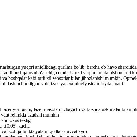
lashtirgan yuqori aniqlikdagi qurilma bo'lib, barcha ob-havo sharoitid
va aqlli boshqaruvni o'z ichiga oladi. U real vaqt rejimida nishonlarni k
lari va boshqalar kabi turli xil sensorlar bilan jihozlanishi mumkin. Op
ta'minlash uchun ilg'or stabilizatsiya texnologiyasidan foydalanadi.
il lazer yoritgichi, lazer masofa o'lchagichi va boshqa uskunalar bilan 
l vaqt rejimida uzatishi mumkin
ishi fokus tezligi
ga, ±0,05° gacha
h va boshqa funktsiyalarni qo'llab-quvvatlaydi
ahkamlangan, kuchli shamolga, tuz purkagichga, yuqori va past harorat