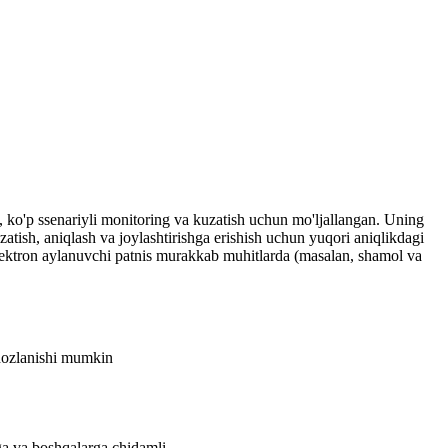
a, ko'p ssenariyli monitoring va kuzatish uchun mo'ljallangan. Uning
uzatish, aniqlash va joylashtirishga erishish uchun yuqori aniqlikdagi
toelektron aylanuvchi patnis murakkab muhitlarda (masalan, shamol va
jihozlanishi mumkin
ga va boshqalarga chidamli.