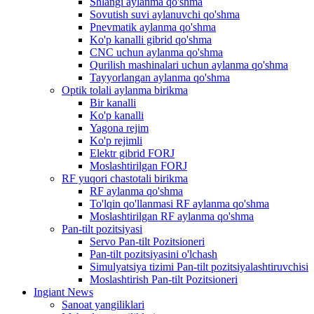
Shlangi aylanma qo'shma
Sovutish suvi aylanuvchi qo'shma
Pnevmatik aylanma qo'shma
Ko'p kanalli gibrid qo'shma
CNC uchun aylanma qo'shma
Qurilish mashinalari uchun aylanma qo'shma
Tayyorlangan aylanma qo'shma
Optik tolali aylanma birikma
Bir kanalli
Ko'p kanalli
Yagona rejim
Ko'p rejimli
Elektr gibrid FORJ
Moslashtirilgan FORJ
RF yuqori chastotali birikma
RF aylanma qo'shma
To'lqin qo'llanmasi RF aylanma qo'shma
Moslashtirilgan RF aylanma qo'shma
Pan-tilt pozitsiyasi
Servo Pan-tilt Pozitsioneri
Pan-tilt pozitsiyasini o'lchash
Simulyatsiya tizimi Pan-tilt pozitsiyalashtiruvchisi
Moslashtirish Pan-tilt Pozitsioneri
Ingiant News
Sanoat yangiliklari