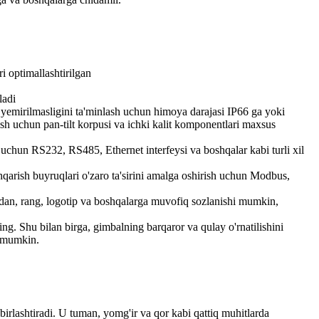
i optimallashtirilgan
ladi
 yemirilmasligini ta'minlash uchun himoya darajasi IP66 ga yoki
sh uchun pan-tilt korpusi va ichki kalit komponentlari maxsus
 uchun RS232, RS485, Ethernet interfeysi va boshqalar kabi turli xil
oshqarish buyruqlari o'zaro ta'sirini amalga oshirish uchun Modbus,
ladan, rang, logotip va boshqalarga muvofiq sozlanishi mumkin,
ting. Shu bilan birga, gimbalning barqaror va qulay o'rnatilishini
i mumkin.
i birlashtiradi. U tuman, yomg'ir va qor kabi qattiq muhitlarda