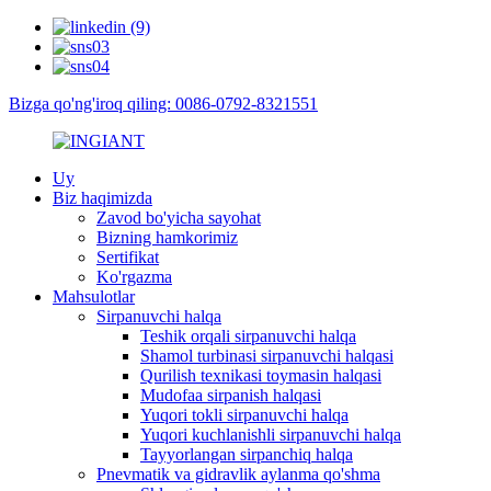
Bizga qo'ng'iroq qiling: 0086-0792-8321551
Uy
Biz haqimizda
Zavod bo'yicha sayohat
Bizning hamkorimiz
Sertifikat
Ko'rgazma
Mahsulotlar
Sirpanuvchi halqa
Teshik orqali sirpanuvchi halqa
Shamol turbinasi sirpanuvchi halqasi
Qurilish texnikasi toymasin halqasi
Mudofaa sirpanish halqasi
Yuqori tokli sirpanuvchi halqa
Yuqori kuchlanishli sirpanuvchi halqa
Tayyorlangan sirpanchiq halqa
Pnevmatik va gidravlik aylanma qo'shma