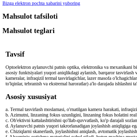
Bizga elektron pochta xabarini yuboring
Mahsulot tafsiloti
Mahsulot teglari
Tavsif
Optoelektron aylanuvchi patnis optika, elektronika va mexanikani bir
asosiy funktsiyalari yuqori aniqlikdagi aylanish, barqaror tasvirlash 
kameralar, infraqizil termal tasvirlagichlar, lazer masofa o'lchagich
to'lqinlar, tebranish va ekstremal haroratlar) a'lo darajada ishlashni 
Asosiy xususiyat
a. Termal tasvirlash moslamasi, o'rnatilgan kamera harakati, infraqiz
b. Azimutni, linzaning fokus uzunligini, linzaning fokus holatini rea
c. Ob'ektivni kattalashtirishni qo'llab-quvvatlash, ko'p darajali sozlan
d. Aylanuvchi patnis yuqori takrorlanadigan joylashish aniqligiga e
e. Chiziqlarni skanerlash, joylashishni aniqlash, avtomatik joylashis
f. Alyuminiy qotishma materialini qabul qiladi, butun mashina must