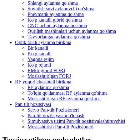
Shlangi aylanma qo'shma
Sovutish suvi aylanuvchi qo'shma
Pnevmatik aylanma qo'shma
Ko'p kanalli gibrid qo'shma
CNC uchun aylanma qo'shma
Qurilish mashinalari uchun aylanma qo'shma
Tayyorlangan aylanma qo'shma
Optik tolali aylanma birikma
Bir kanalli
Ko'p kanalli
Yagona rejim
Ko'p rejimli
Elektr gibrid FORJ
Moslashtirilgan FORJ
RF yuqori chastotali birikma
RF aylanma qo'shma
To'lqin qo'llanmasi RF aylanma qo'shma
Moslashtirilgan RF aylanma qo'shma
Pan-tilt pozitsiyasi
Servo Pan-tilt Pozitsioneri
Pan-tilt pozitsiyasini o'lchash
Simulyatsiya tizimi Pan-tilt pozitsiyalashtiruvchisi
Moslashtirish Pan-tilt Pozitsioneri
Tavsiya etilgan mahsulotlar