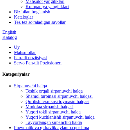
Mahsulot yangiliklari
Kompaniya yangiliklari
Biz bilan bog'lanish
Kataloglar
Tez-tez so'raladigan savollar
English
Katalog
Uy
Mahsulotlar
Pan-tilt pozitsiyasi
Servo Pan-tilt Pozitsioneri
Kategoriyalar
Sirpanuvchi halqa
Teshik orqali sirpanuvchi halqa
Shamol turbinasi sirpanuvchi halqasi
Qurilish texnikasi toymasin halqasi
Mudofaa sirpanish halqasi
Yuqori tokli sirpanuvchi halqa
Yuqori kuchlanishli sirpanuvchi halqa
Tayyorlangan sirpanchiq halqa
Pnevmatik va gidravlik aylanma qo'shma