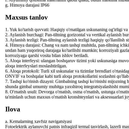
g. Himoya darajasi IP66
Maxsus tanlov
1. Yuk ko'tarish quvvati: Haqiqiy o'rnatilgan uskunaning og'irligi va
2. Aylanish burchagi: Pan-tiltning gorizontal va vertikal aylanish bu
3. Aylanish tezligi: Pan-tiltning aylanish tezligi haqiqiy qo'llanilish
4. Himoya darajasi: Chang va nam tashqi muhitda, pan-tiltning ichki
undan ham yuqoriroq darajaga ko'tarilishi mumkin; korroziyali gazla
korroziyaga qarshi vosita bilan ishlov beriladi.
5. Aloqa interfeysi: ulangan boshqaruv tizimi yoki uskunasiga muvofi
aloqa interfeyslari moslashtirilgan.
6. Aloqa protokoli: Turli xil uskunalar va tizimlar brendlari o'rtasi
ONVIF va boshqalar kabi turli aloqa protokollarini sozlashni qo'llab
7. Tashqi ko'rinish dizayni: Gimbalning tashqi ko'rinishi mijozning
shunda gimbal umumiy muhitga yaxshiroq integratsiyalashishi mum
8. O'rnatish usuli: Devorga o'rnatish, osma o'rnatish, ustunga o'rnati
ta'minlash uchun maxsus o'rnatish kronshteynlari va aksessuarlari 
Ilova
a. Kemalarning xavfsiz navigatsiyasi
Fotoelektrik aylanuvchi patnis infraqizil termal tasvirlash, lazerli m