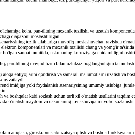
 o'lchamiga ko'ra, pan-tiltning mexanik tuzilishi va uzatish komponentlar
rchagi diapazoni moslashtirilgan
 stsenariysining tezlik talablariga muvofiq moslashuvchan ravishda o'rnati
 elektron komponentlari va mexanik tuzilishi chang va yomg'ir ta'sirida
r bo'lgan sanoat muhitida, uskunaning korroziyaga chidamliligini oshiri
q, pan-tiltning mavjud tizim bilan uzluksiz bog'langanligini ta'minlash
dagi aloqa ehtiyojlarini qondirish va samarali ma'lumotlarni uzatish va b
-quvvatlaydi.
 brend imidjiga yoki foydalanish stsenariysining umumiy uslubiga, jum
kin.
sh va boshqalar kabi sozlash uchun turli xil o'rnatish usullarini taqdim e
joyida o'rnatish maydoni va uskunaning joylashuviga muvofiq sozlanish
asofani aniqlash, giroskopni stabilizatsiya qilish va boshqa funktsiyalarn