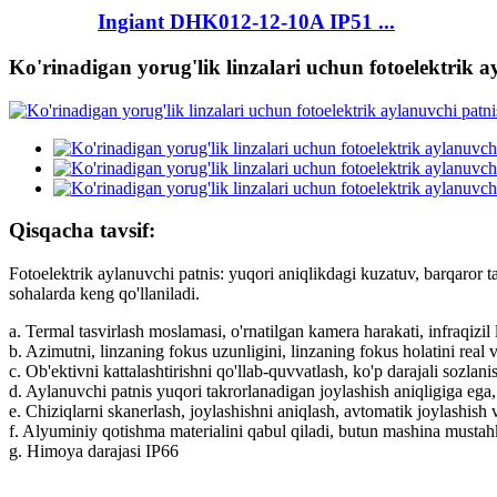
Ingiant DHK012-12-10A IP51 ...
Ko'rinadigan yorug'lik linzalari uchun fotoelektrik 
Qisqacha tavsif:
Fotoelektrik aylanuvchi patnis: yuqori aniqlikdagi kuzatuv, barqaror
sohalarda keng qo'llaniladi.
a. Termal tasvirlash moslamasi, o'rnatilgan kamera harakati, infraqizil
b. Azimutni, linzaning fokus uzunligini, linzaning fokus holatini real
c. Ob'ektivni kattalashtirishni qo'llab-quvvatlash, ko'p darajali sozlanis
d. Aylanuvchi patnis yuqori takrorlanadigan joylashish aniqligiga ega
e. Chiziqlarni skanerlash, joylashishni aniqlash, avtomatik joylashish
f. Alyuminiy qotishma materialini qabul qiladi, butun mashina mustah
g. Himoya darajasi IP66