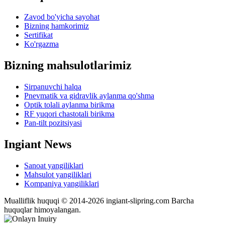
Zavod bo'yicha sayohat
Bizning hamkorimiz
Sertifikat
Ko'rgazma
Bizning mahsulotlarimiz
Sirpanuvchi halqa
Pnevmatik va gidravlik aylanma qo'shma
Optik tolali aylanma birikma
RF yuqori chastotali birikma
Pan-tilt pozitsiyasi
Ingiant News
Sanoat yangiliklari
Mahsulot yangiliklari
Kompaniya yangiliklari
Mualliflik huquqi © 2014-2026 ingiant-slipring.com Barcha
huquqlar himoyalangan.