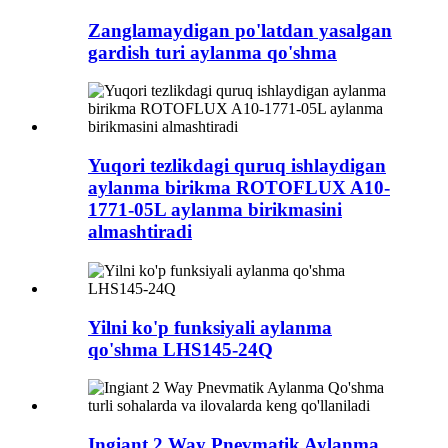
Zanglamaydigan po'latdan yasalgan
gardish turi aylanma qo'shma
Yuqori tezlikdagi quruq ishlaydigan
aylanma birikma ROTOFLUX A10-
1771-05L aylanma birikmasini
almashtiradi
Yilni ko'p funksiyali aylanma
qo'shma LHS145-24Q
Ingiant 2 Way Pnevmatik Aylanma