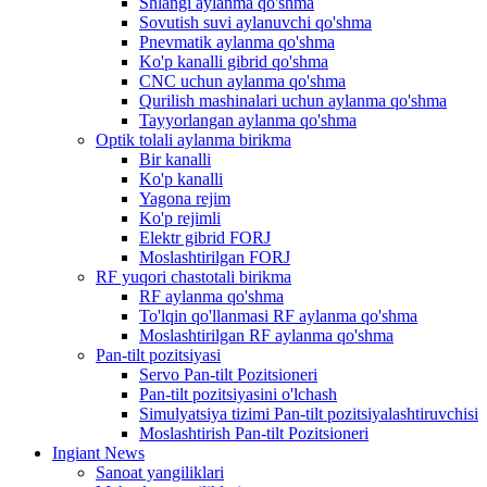
Shlangi aylanma qo'shma
Sovutish suvi aylanuvchi qo'shma
Pnevmatik aylanma qo'shma
Ko'p kanalli gibrid qo'shma
CNC uchun aylanma qo'shma
Qurilish mashinalari uchun aylanma qo'shma
Tayyorlangan aylanma qo'shma
Optik tolali aylanma birikma
Bir kanalli
Ko'p kanalli
Yagona rejim
Ko'p rejimli
Elektr gibrid FORJ
Moslashtirilgan FORJ
RF yuqori chastotali birikma
RF aylanma qo'shma
To'lqin qo'llanmasi RF aylanma qo'shma
Moslashtirilgan RF aylanma qo'shma
Pan-tilt pozitsiyasi
Servo Pan-tilt Pozitsioneri
Pan-tilt pozitsiyasini o'lchash
Simulyatsiya tizimi Pan-tilt pozitsiyalashtiruvchisi
Moslashtirish Pan-tilt Pozitsioneri
Ingiant News
Sanoat yangiliklari