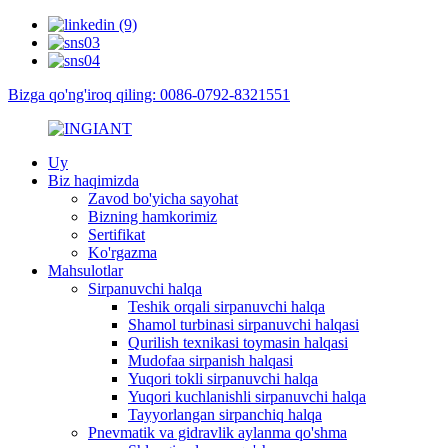
Bizga qo'ng'iroq qiling: 0086-0792-8321551
Uy
Biz haqimizda
Zavod bo'yicha sayohat
Bizning hamkorimiz
Sertifikat
Ko'rgazma
Mahsulotlar
Sirpanuvchi halqa
Teshik orqali sirpanuvchi halqa
Shamol turbinasi sirpanuvchi halqasi
Qurilish texnikasi toymasin halqasi
Mudofaa sirpanish halqasi
Yuqori tokli sirpanuvchi halqa
Yuqori kuchlanishli sirpanuvchi halqa
Tayyorlangan sirpanchiq halqa
Pnevmatik va gidravlik aylanma qo'shma