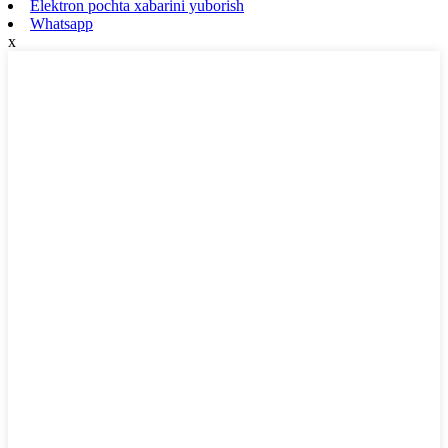
Elektron pochta xabarini yuborish
Whatsapp
x