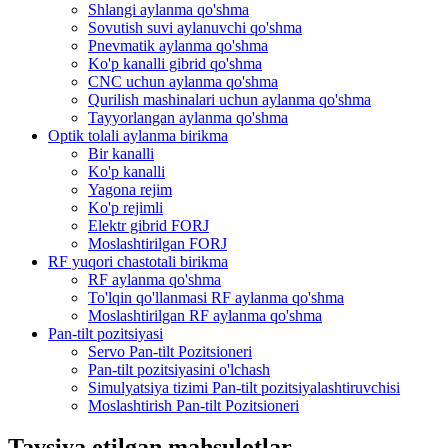
Shlangi aylanma qo'shma
Sovutish suvi aylanuvchi qo'shma
Pnevmatik aylanma qo'shma
Ko'p kanalli gibrid qo'shma
CNC uchun aylanma qo'shma
Qurilish mashinalari uchun aylanma qo'shma
Tayyorlangan aylanma qo'shma
Optik tolali aylanma birikma
Bir kanalli
Ko'p kanalli
Yagona rejim
Ko'p rejimli
Elektr gibrid FORJ
Moslashtirilgan FORJ
RF yuqori chastotali birikma
RF aylanma qo'shma
To'lqin qo'llanmasi RF aylanma qo'shma
Moslashtirilgan RF aylanma qo'shma
Pan-tilt pozitsiyasi
Servo Pan-tilt Pozitsioneri
Pan-tilt pozitsiyasini o'lchash
Simulyatsiya tizimi Pan-tilt pozitsiyalashtiruvchisi
Moslashtirish Pan-tilt Pozitsioneri
Tavsiya etilgan mahsulotlar