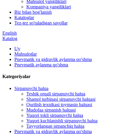
Mahsulot yangiliklari
Kompaniya yangiliklari
Biz bilan bog'lanish
Kataloglar
Tez-tez so'raladigan savollar
English
Katalog
Uy
Mahsulotlar
Pnevmatik va gidravlik aylanma qo'shma
Pnevmatik aylanma qo'shma
Kategoriyalar
Sirpanuvchi halqa
Teshik orqali sirpanuvchi halqa
Shamol turbinasi sirpanuvchi halqasi
Qurilish texnikasi toymasin halqasi
Mudofaa sirpanish halqasi
Yuqori tokli sirpanuvchi halqa
Yuqori kuchlanishli sirpanuvchi halqa
Tayyorlangan sirpanchiq halqa
Pnevmatik va gidravlik aylanma qo'shma