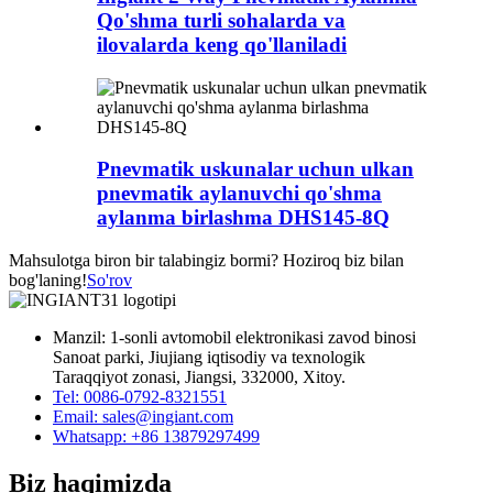
Qo'shma turli sohalarda va
ilovalarda keng qo'llaniladi
Pnevmatik uskunalar uchun ulkan
pnevmatik aylanuvchi qo'shma
aylanma birlashma DHS145-8Q
Mahsulotga biron bir talabingiz bormi? Hoziroq biz bilan
bog'laning!
So'rov
Manzil: 1-sonli avtomobil elektronikasi zavod binosi
Sanoat parki, Jiujiang iqtisodiy va texnologik
Taraqqiyot zonasi, Jiangsi, 332000, Xitoy.
Tel: 0086-0792-8321551
Email:
sales@ingiant.com
Whatsapp: +86 13879297499
Biz haqimizda