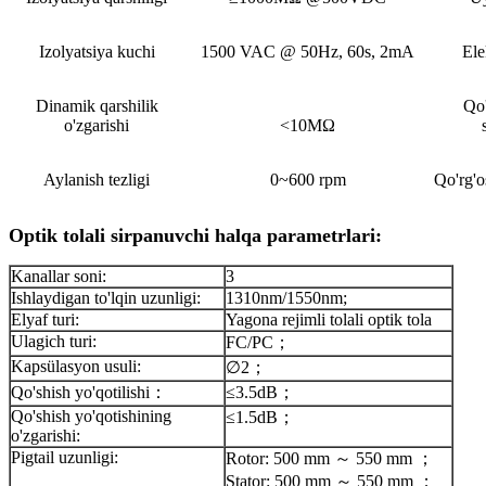
Izolyatsiya kuchi
1500 VAC @ 50Hz, 60s, 2mA
Ele
Dinamik qarshilik
Qo'
o'zgarishi
<10MΩ
Aylanish tezligi
0~600 rpm
Qo'rg'o
Optik tolali sirpanuvchi halqa parametrlari:
Kanallar soni:
3
Ishlaydigan to'lqin uzunligi:
1310nm/1550nm;
Elyaf turi:
Yagona rejimli tolali optik tola
Ulagich turi:
FC/PC；
Kapsülasyon usuli:
∅2；
Qo'shish yo'qotilishi：
≤3.5dB；
Qo'shish yo'qotishining
≤1.5dB；
o'zgarishi:
Pigtail uzunligi:
Rotor: 500 mm ～ 550 mm ；
Stator: 500 mm ～ 550 mm ；