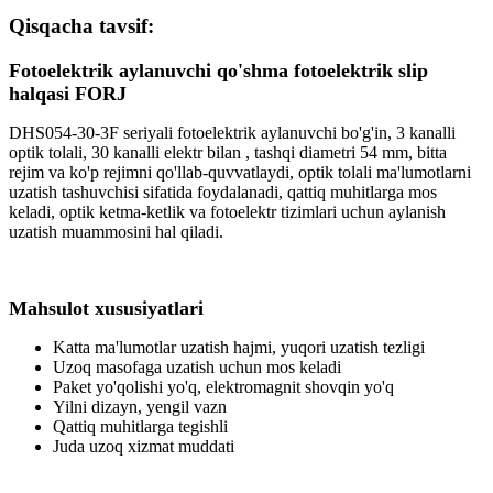
Qisqacha tavsif:
Fotoelektrik aylanuvchi qo'shma fotoelektrik slip
halqasi FORJ
DHS054-30-3F seriyali fotoelektrik aylanuvchi bo'g'in, 3 kanalli
optik tolali, 30 kanalli elektr bilan
, tashqi diametri 54 mm, bitta
rejim va ko'p rejimni qo'llab-quvvatlaydi, optik tolali ma'lumotlarni
uzatish tashuvchisi sifatida foydalanadi, qattiq muhitlarga mos
keladi, optik ketma-ketlik va fotoelektr tizimlari uchun aylanish
uzatish muammosini hal qiladi.
Mahsulot xususiyatlari
Katta ma'lumotlar uzatish hajmi, yuqori uzatish tezligi
Uzoq masofaga uzatish uchun mos keladi
Paket yo'qolishi yo'q, elektromagnit shovqin yo'q
Yilni dizayn, yengil vazn
Qattiq muhitlarga tegishli
Juda uzoq xizmat muddati