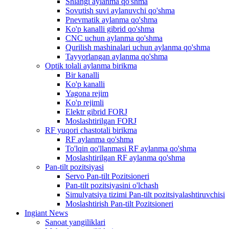
Shlangi aylanma qo'shma
Sovutish suvi aylanuvchi qo'shma
Pnevmatik aylanma qo'shma
Ko'p kanalli gibrid qo'shma
CNC uchun aylanma qo'shma
Qurilish mashinalari uchun aylanma qo'shma
Tayyorlangan aylanma qo'shma
Optik tolali aylanma birikma
Bir kanalli
Ko'p kanalli
Yagona rejim
Ko'p rejimli
Elektr gibrid FORJ
Moslashtirilgan FORJ
RF yuqori chastotali birikma
RF aylanma qo'shma
To'lqin qo'llanmasi RF aylanma qo'shma
Moslashtirilgan RF aylanma qo'shma
Pan-tilt pozitsiyasi
Servo Pan-tilt Pozitsioneri
Pan-tilt pozitsiyasini o'lchash
Simulyatsiya tizimi Pan-tilt pozitsiyalashtiruvchisi
Moslashtirish Pan-tilt Pozitsioneri
Ingiant News
Sanoat yangiliklari