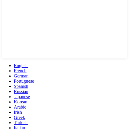
English
French
German
Portuguese
Spanish
Russian
Japanese
Korean
Arabic
Irish
Greek
Turkish
Italian