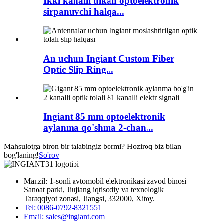
Ikki kanalli ulkan optoelektronik
sirpanuvchi halqa...
An uchun Ingiant Custom Fiber
Optic Slip Ring...
Ingiant 85 mm optoelektronik
aylanma qo'shma 2-chan...
Mahsulotga biron bir talabingiz bormi? Hoziroq biz bilan
bog'laning!
So'rov
Manzil: 1-sonli avtomobil elektronikasi zavod binosi
Sanoat parki, Jiujiang iqtisodiy va texnologik
Taraqqiyot zonasi, Jiangsi, 332000, Xitoy.
Tel: 0086-0792-8321551
Email:
sales@ingiant.com