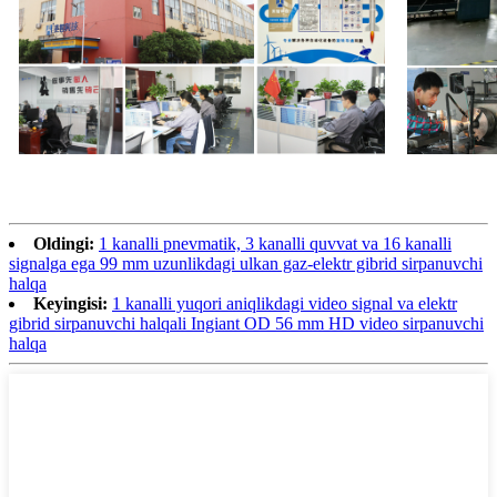
Oldingi:
1 kanalli pnevmatik, 3 kanalli quvvat va 16 kanalli
signalga ega 99 mm uzunlikdagi ulkan gaz-elektr gibrid sirpanuvchi
halqa
Keyingisi:
1 kanalli yuqori aniqlikdagi video signal va elektr
gibrid sirpanuvchi halqali Ingiant OD 56 mm HD video sirpanuvchi
halqa