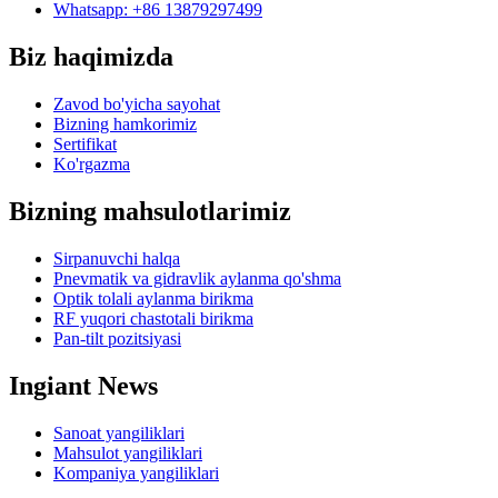
Whatsapp: +86 13879297499
Biz haqimizda
Zavod bo'yicha sayohat
Bizning hamkorimiz
Sertifikat
Ko'rgazma
Bizning mahsulotlarimiz
Sirpanuvchi halqa
Pnevmatik va gidravlik aylanma qo'shma
Optik tolali aylanma birikma
RF yuqori chastotali birikma
Pan-tilt pozitsiyasi
Ingiant News
Sanoat yangiliklari
Mahsulot yangiliklari
Kompaniya yangiliklari