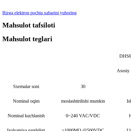
Bizga elektron pochta xabarini yuboring
Mahsulot tafsiloti
Mahsulot teglari
DHS0
Asosiy 
Sxemalar soni
30
Nominal oqim
moslashtirilishi mumkin
Is
Nominal kuchlanish
0~240 VAC/VDC
H
Izolyatsiya qarshiligi
≥1000MΩ @500VDC
Uy