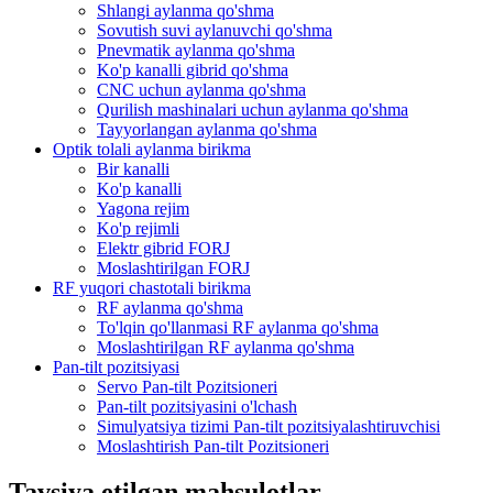
Shlangi aylanma qo'shma
Sovutish suvi aylanuvchi qo'shma
Pnevmatik aylanma qo'shma
Ko'p kanalli gibrid qo'shma
CNC uchun aylanma qo'shma
Qurilish mashinalari uchun aylanma qo'shma
Tayyorlangan aylanma qo'shma
Optik tolali aylanma birikma
Bir kanalli
Ko'p kanalli
Yagona rejim
Ko'p rejimli
Elektr gibrid FORJ
Moslashtirilgan FORJ
RF yuqori chastotali birikma
RF aylanma qo'shma
To'lqin qo'llanmasi RF aylanma qo'shma
Moslashtirilgan RF aylanma qo'shma
Pan-tilt pozitsiyasi
Servo Pan-tilt Pozitsioneri
Pan-tilt pozitsiyasini o'lchash
Simulyatsiya tizimi Pan-tilt pozitsiyalashtiruvchisi
Moslashtirish Pan-tilt Pozitsioneri
Tavsiya etilgan mahsulotlar