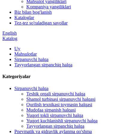
Mahsulot yangiliklari
Kompaniya yangiliklari
Biz bilan bog'lanish
Kataloglar
Tez-tez so'raladigan savollar
English
Katalog
Uy
Mahsulotlar
Sirpanuvchi halqa
Tayyorlangan sirpanchiq halqa
Kategoriyalar
Sirpanuvchi halqa
Teshik orqali sirpanuvchi halqa
Shamol turbinasi sirpanuvchi halqasi
Qurilish texnikasi toymasin halqasi
Mudofaa sirpanish halqasi
Yuqori tokli sirpanuvchi halqa
Yuqori kuchlanishli sirpanuvchi halqa
Tayyorlangan sirpanchiq halqa
Pnevmatik va gidravlik aylanma qo'shma