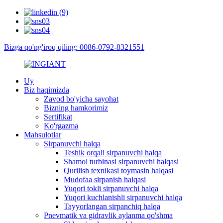
Bizga qo'ng'iroq qiling: 0086-0792-8321551
Uy
Biz haqimizda
Zavod bo'yicha sayohat
Bizning hamkorimiz
Sertifikat
Ko'rgazma
Mahsulotlar
Sirpanuvchi halqa
Teshik orqali sirpanuvchi halqa
Shamol turbinasi sirpanuvchi halqasi
Qurilish texnikasi toymasin halqasi
Mudofaa sirpanish halqasi
Yuqori tokli sirpanuvchi halqa
Yuqori kuchlanishli sirpanuvchi halqa
Tayyorlangan sirpanchiq halqa
Pnevmatik va gidravlik aylanma qo'shma