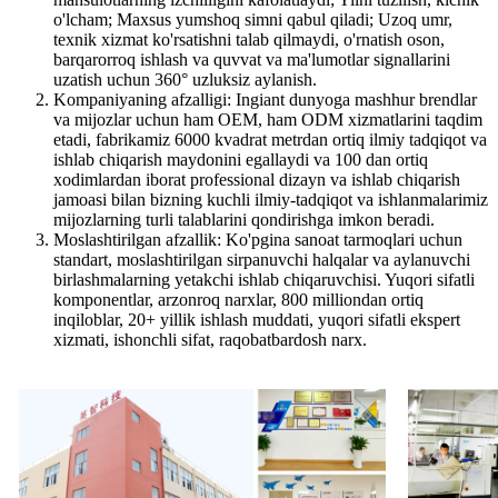
o'lcham; Maxsus yumshoq simni qabul qiladi; Uzoq umr,
texnik xizmat ko'rsatishni talab qilmaydi, o'rnatish oson,
barqarorroq ishlash va quvvat va ma'lumotlar signallarini
uzatish uchun 360° uzluksiz aylanish.
Kompaniyaning afzalligi: Ingiant dunyoga mashhur brendlar
va mijozlar uchun ham OEM, ham ODM xizmatlarini taqdim
etadi, fabrikamiz 6000 kvadrat metrdan ortiq ilmiy tadqiqot va
ishlab chiqarish maydonini egallaydi va 100 dan ortiq
xodimlardan iborat professional dizayn va ishlab chiqarish
jamoasi bilan bizning kuchli ilmiy-tadqiqot va ishlanmalarimiz
mijozlarning turli talablarini qondirishga imkon beradi.
Moslashtirilgan afzallik: Ko'pgina sanoat tarmoqlari uchun
standart, moslashtirilgan sirpanuvchi halqalar va aylanuvchi
birlashmalarning yetakchi ishlab chiqaruvchisi. Yuqori sifatli
komponentlar, arzonroq narxlar, 800 milliondan ortiq
inqiloblar, 20+ yillik ishlash muddati, yuqori sifatli ekspert
xizmati, ishonchli sifat, raqobatbardosh narx.