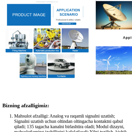
Bizning afzalligimiz:
Mahsulot afzalligi: Analog va raqamli signalni uzatish;
Signalni uzatish uchun oltindan oltingacha kontaktni qabul
qiladi; 135 tagacha kanalni birlashtira oladi; Modul dizayni,
mahsulotlarning izchilligini kafolatlaydi; Yilni tuzilish, kichik