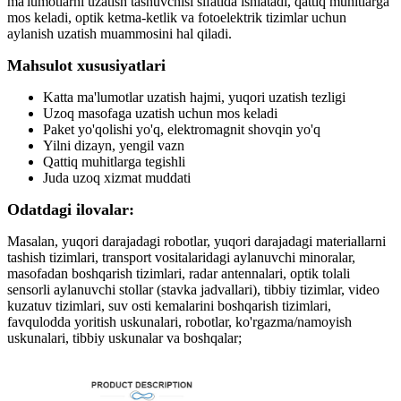
ma'lumotlarni uzatish tashuvchisi sifatida ishlatadi, qattiq muhitlarga
mos keladi, optik ketma-ketlik va fotoelektrik tizimlar uchun
aylanish uzatish muammosini hal qiladi.
Mahsulot xususiyatlari
Katta ma'lumotlar uzatish hajmi, yuqori uzatish tezligi
Uzoq masofaga uzatish uchun mos keladi
Paket yo'qolishi yo'q, elektromagnit shovqin yo'q
Yilni dizayn, yengil vazn
Qattiq muhitlarga tegishli
Juda uzoq xizmat muddati
Odatdagi ilovalar:
Masalan, yuqori darajadagi robotlar, yuqori darajadagi materiallarni
tashish tizimlari, transport vositalaridagi aylanuvchi minoralar,
masofadan boshqarish tizimlari, radar antennalari, optik tolali
sensorli aylanuvchi stollar (stavka jadvallari), tibbiy tizimlar, video
kuzatuv tizimlari, suv osti kemalarini boshqarish tizimlari,
favqulodda yoritish uskunalari, robotlar, ko'rgazma/namoyish
uskunalari, tibbiy uskunalar va boshqalar;