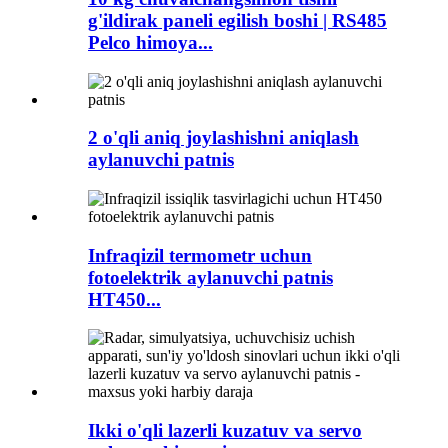
g'ildirak paneli egilish boshi | RS485
Pelco himoya...
2 o'qli aniq joylashishni aniqlash
aylanuvchi patnis
Infraqizil termometr uchun
fotoelektrik aylanuvchi patnis
HT450...
Ikki o'qli lazerli kuzatuv va servo