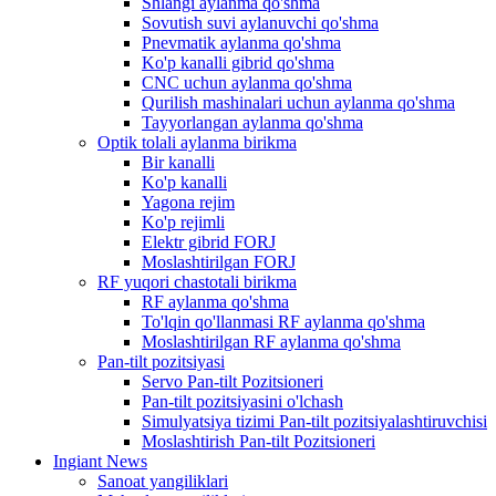
Shlangi aylanma qo'shma
Sovutish suvi aylanuvchi qo'shma
Pnevmatik aylanma qo'shma
Ko'p kanalli gibrid qo'shma
CNC uchun aylanma qo'shma
Qurilish mashinalari uchun aylanma qo'shma
Tayyorlangan aylanma qo'shma
Optik tolali aylanma birikma
Bir kanalli
Ko'p kanalli
Yagona rejim
Ko'p rejimli
Elektr gibrid FORJ
Moslashtirilgan FORJ
RF yuqori chastotali birikma
RF aylanma qo'shma
To'lqin qo'llanmasi RF aylanma qo'shma
Moslashtirilgan RF aylanma qo'shma
Pan-tilt pozitsiyasi
Servo Pan-tilt Pozitsioneri
Pan-tilt pozitsiyasini o'lchash
Simulyatsiya tizimi Pan-tilt pozitsiyalashtiruvchisi
Moslashtirish Pan-tilt Pozitsioneri
Ingiant News
Sanoat yangiliklari