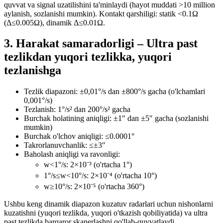
quvvat va signal uzatilishini ta'minlaydi (hayot muddati >10 million
aylanish, sozlanishi mumkin). Kontakt qarshiligi: statik <0.1Ω
(Δ≤0.005Ω), dinamik Δ≤0.01Ω.
3. Harakat samaradorligi – Ultra past
tezlikdan yuqori tezlikka, yuqori
tezlanishga
Tezlik diapazoni: ±0,01°/s dan ±800°/s gacha (o'lchamlari
0,001°/s)
Tezlanish: 1°/s² dan 200°/s² gacha
Burchak holatining aniqligi: ±1″ dan ±5″ gacha (sozlanishi
mumkin)
Burchak o'lchov aniqligi: ≤0.0001°
Takrorlanuvchanlik: ≤±3″
Baholash aniqligi va ravonligi:
w<1°/s: 2×10⁻³ (o'rtacha 1°)
1°/s≤w<10°/s: 2×10⁻⁴ (o'rtacha 10°)
w≥10°/s: 2×10⁻⁵ (o'rtacha 360°)
Ushbu keng dinamik diapazon kuzatuv radarlari uchun nishonlarni
kuzatishni (yuqori tezlikda, yuqori o'tkazish qobiliyatida) va ultra
past tezlikda barqaror skanerlashni qo'llab-quvvatlaydi.