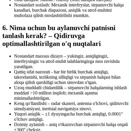
Nostandart sozlash: Mexanik interfeyslar, sirpanuvchi halqa
kanallari, burchak diapazoni, aniqlik va atrof-muhitni
muhofaza qilish moslashtirilishi mumkin.
6. Nima uchun bu aylanuvchi patnisni
tanlash kerak? – Qidiruvga
optimallashtirilgan o'q nuqtalari
Nostandart maxsus dizayn – yukingiz, aniqligingiz,
interfeysingiz va atrof-muhit talablaringizga mos ravishda
yaratilgan.
Qattiq sifat nazorati - har bir birlik burchak aniqligi,
takrorlanishi, tezlikning silliqligi va sirpanish halqasi bilan
aloqa qilish qarshiligi uchun sinovdan o'tgan.
Uzoq muddatli chidamlilik – sirpanuvchi halqalarning ishlash
muddati >10 million inqilob; mexanik aşınma
minimallashtirilgan.
Keng qo'llanilishi – radar skaneri, antenna o'lchovi, qidiruvchi
simulyatsiyasi, inertsial navigatsiya sinovi.
Yuqori aniqlik – ±1 dyuymgacha burchak aniqligi, 0.0001°
o'lchov aniqligi.
Doimiy aylanish – aniq o'tkazuvchan sirpanuvchi halqa orqali
±360° cheksiz.