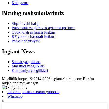
Ko'rgazma
Bizning mahsulotlarimiz
Sirpanuvchi halqa
Pnevmatik va gidravlik aylanma qo'shma
Optik tolali aylanma birikma
RF yuqori chastotali birikma
Pan-tilt pozitsiyasi
Ingiant News
Sanoat yangiliklari
Mahsulot yangiliklari
Kompaniya yangiliklari
Mualliflik huquqi © 2014-2026 ingiant-slipring.com Barcha
huquqlar himoyalangan.
Elektron pochta xabarini yuborish
Whatsapp
x