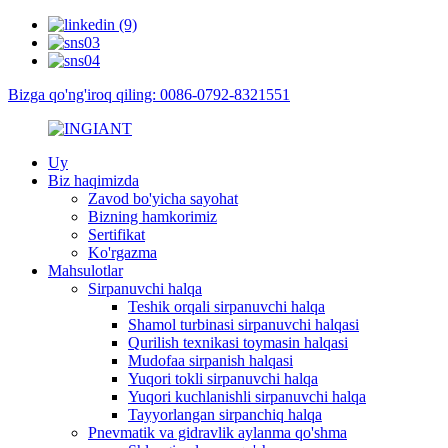
Bizga qo'ng'iroq qiling: 0086-0792-8321551
Uy
Biz haqimizda
Zavod bo'yicha sayohat
Bizning hamkorimiz
Sertifikat
Ko'rgazma
Mahsulotlar
Sirpanuvchi halqa
Teshik orqali sirpanuvchi halqa
Shamol turbinasi sirpanuvchi halqasi
Qurilish texnikasi toymasin halqasi
Mudofaa sirpanish halqasi
Yuqori tokli sirpanuvchi halqa
Yuqori kuchlanishli sirpanuvchi halqa
Tayyorlangan sirpanchiq halqa
Pnevmatik va gidravlik aylanma qo'shma