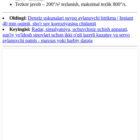
Tezkor javob – 200°/s² tezlanish, maksimal tezlik 800°/s.
Oldingi:
Dengiz uskunalari suyuq aylanuvchi birikma | Ingiant
40 mm oqimli, sho'r suv korroziyasiga chidamli
Keyingisi:
Radar, simulyatsiya, uchuvchisiz uchish apparati,
sun'iy yo'ldosh sinovlari uchun ikki o'qli lazerli kuzatuv va servo
aylanuvchi patnis - maxsus yoki harbiy daraja