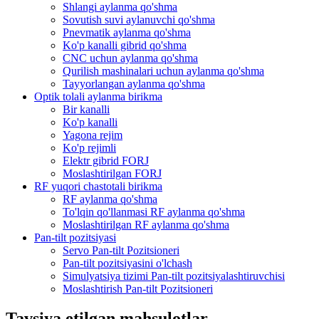
Shlangi aylanma qo'shma
Sovutish suvi aylanuvchi qo'shma
Pnevmatik aylanma qo'shma
Ko'p kanalli gibrid qo'shma
CNC uchun aylanma qo'shma
Qurilish mashinalari uchun aylanma qo'shma
Tayyorlangan aylanma qo'shma
Optik tolali aylanma birikma
Bir kanalli
Ko'p kanalli
Yagona rejim
Ko'p rejimli
Elektr gibrid FORJ
Moslashtirilgan FORJ
RF yuqori chastotali birikma
RF aylanma qo'shma
To'lqin qo'llanmasi RF aylanma qo'shma
Moslashtirilgan RF aylanma qo'shma
Pan-tilt pozitsiyasi
Servo Pan-tilt Pozitsioneri
Pan-tilt pozitsiyasini o'lchash
Simulyatsiya tizimi Pan-tilt pozitsiyalashtiruvchisi
Moslashtirish Pan-tilt Pozitsioneri
Tavsiya etilgan mahsulotlar