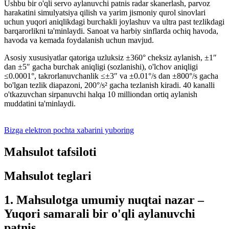
Ushbu bir o'qli servo aylanuvchi patnis radar skanerlash, parvoz
harakatini simulyatsiya qilish va yarim jismoniy qurol sinovlari
uchun yuqori aniqlikdagi burchakli joylashuv va ultra past tezlikdagi
barqarorlikni ta'minlaydi. Sanoat va harbiy sinflarda ochiq havoda,
havoda va kemada foydalanish uchun mavjud.
Asosiy xususiyatlar qatoriga uzluksiz ±360° cheksiz aylanish, ±1″
dan ±5″ gacha burchak aniqligi (sozlanishi), o'lchov aniqligi
≤0.0001°, takrorlanuvchanlik ≤±3″ va ±0.01°/s dan ±800°/s gacha
bo'lgan tezlik diapazoni, 200°/s² gacha tezlanish kiradi. 40 kanalli
o'tkazuvchan sirpanuvchi halqa 10 milliondan ortiq aylanish
muddatini ta'minlaydi.
Bizga elektron pochta xabarini yuboring
Mahsulot tafsiloti
Mahsulot teglari
1. Mahsulotga umumiy nuqtai nazar –
Yuqori samarali bir o'qli aylanuvchi
patnis