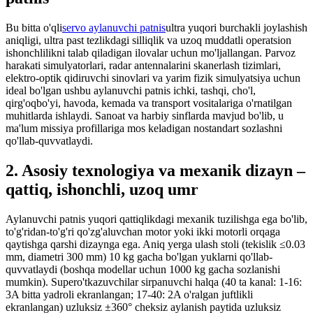
Bu bitta o'qli
servo aylanuvchi patnis
ultra yuqori burchakli joylashish
aniqligi, ultra past tezlikdagi silliqlik va uzoq muddatli operatsion
ishonchlilikni talab qiladigan ilovalar uchun mo'ljallangan. Parvoz
harakati simulyatorlari, radar antennalarini skanerlash tizimlari,
elektro-optik qidiruvchi sinovlari va yarim fizik simulyatsiya uchun
ideal bo'lgan ushbu aylanuvchi patnis ichki, tashqi, cho'l,
qirg'oqbo'yi, havoda, kemada va transport vositalariga o'rnatilgan
muhitlarda ishlaydi. Sanoat va harbiy sinflarda mavjud bo'lib, u
ma'lum missiya profillariga mos keladigan nostandart sozlashni
qo'llab-quvvatlaydi.
2. Asosiy texnologiya va mexanik dizayn –
qattiq, ishonchli, uzoq umr
Aylanuvchi patnis yuqori qattiqlikdagi mexanik tuzilishga ega bo'lib,
to'g'ridan-to'g'ri qo'zg'aluvchan motor yoki ikki motorli orqaga
qaytishga qarshi dizaynga ega. Aniq yerga ulash stoli (tekislik ≤0.03
mm, diametri 300 mm) 10 kg gacha bo'lgan yuklarni qo'llab-
quvvatlaydi (boshqa modellar uchun 1000 kg gacha sozlanishi
mumkin). Supero'tkazuvchilar sirpanuvchi halqa (40 ta kanal: 1-16:
3A bitta yadroli ekranlangan; 17-40: 2A o'ralgan juftlikli
ekranlangan) uzluksiz ±360° cheksiz aylanish paytida uzluksiz