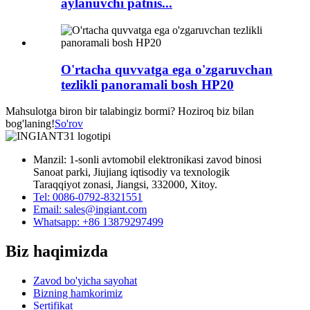
aylanuvchi patnis...
O'rtacha quvvatga ega o'zgaruvchan
tezlikli panoramali bosh HP20
Mahsulotga biron bir talabingiz bormi? Hoziroq biz bilan
bog'laning!
So'rov
Manzil: 1-sonli avtomobil elektronikasi zavod binosi
Sanoat parki, Jiujiang iqtisodiy va texnologik
Taraqqiyot zonasi, Jiangsi, 332000, Xitoy.
Tel: 0086-0792-8321551
Email:
sales@ingiant.com
Whatsapp: +86 13879297499
Biz haqimizda
Zavod bo'yicha sayohat
Bizning hamkorimiz
Sertifikat