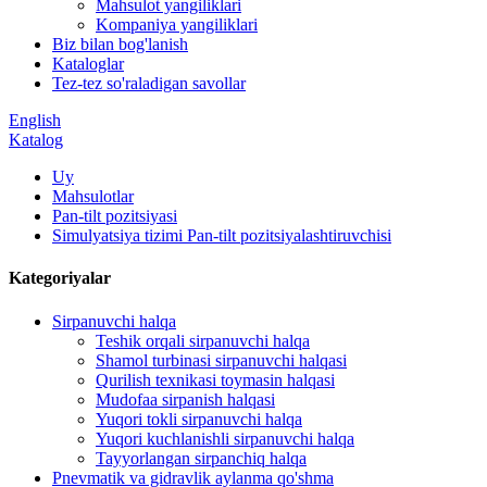
Mahsulot yangiliklari
Kompaniya yangiliklari
Biz bilan bog'lanish
Kataloglar
Tez-tez so'raladigan savollar
English
Katalog
Uy
Mahsulotlar
Pan-tilt pozitsiyasi
Simulyatsiya tizimi Pan-tilt pozitsiyalashtiruvchisi
Kategoriyalar
Sirpanuvchi halqa
Teshik orqali sirpanuvchi halqa
Shamol turbinasi sirpanuvchi halqasi
Qurilish texnikasi toymasin halqasi
Mudofaa sirpanish halqasi
Yuqori tokli sirpanuvchi halqa
Yuqori kuchlanishli sirpanuvchi halqa
Tayyorlangan sirpanchiq halqa
Pnevmatik va gidravlik aylanma qo'shma