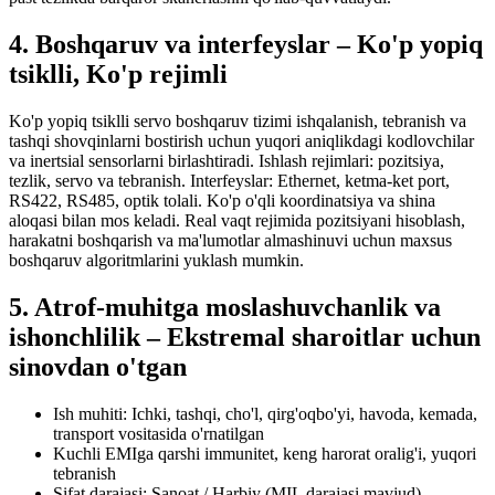
4. Boshqaruv va interfeyslar – Ko'p yopiq
tsiklli, Ko'p rejimli
Ko'p yopiq tsiklli servo boshqaruv tizimi ishqalanish, tebranish va
tashqi shovqinlarni bostirish uchun yuqori aniqlikdagi kodlovchilar
va inertsial sensorlarni birlashtiradi. Ishlash rejimlari: pozitsiya,
tezlik, servo va tebranish. Interfeyslar: Ethernet, ketma-ket port,
RS422, RS485, optik tolali. Ko'p o'qli koordinatsiya va shina
aloqasi bilan mos keladi. Real vaqt rejimida pozitsiyani hisoblash,
harakatni boshqarish va ma'lumotlar almashinuvi uchun maxsus
boshqaruv algoritmlarini yuklash mumkin.
5. Atrof-muhitga moslashuvchanlik va
ishonchlilik – Ekstremal sharoitlar uchun
sinovdan o'tgan
Ish muhiti: Ichki, tashqi, cho'l, qirg'oqbo'yi, havoda, kemada,
transport vositasida o'rnatilgan
Kuchli EMIga qarshi immunitet, keng harorat oralig'i, yuqori
tebranish
Sifat darajasi: Sanoat / Harbiy (MIL darajasi mavjud)