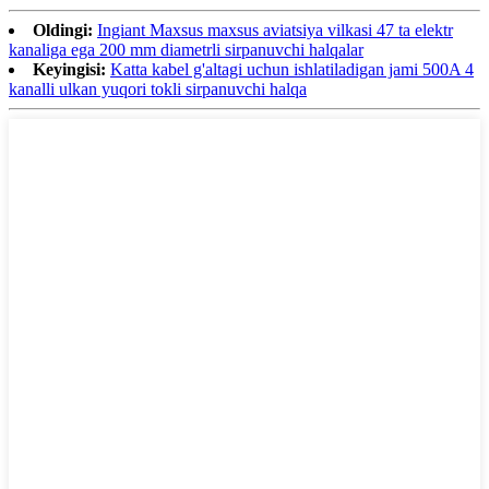
Oldingi:
Ingiant Maxsus maxsus aviatsiya vilkasi 47 ta elektr
kanaliga ega 200 mm diametrli sirpanuvchi halqalar
Keyingisi:
Katta kabel g'altagi uchun ishlatiladigan jami 500A 4
kanalli ulkan yuqori tokli sirpanuvchi halqa