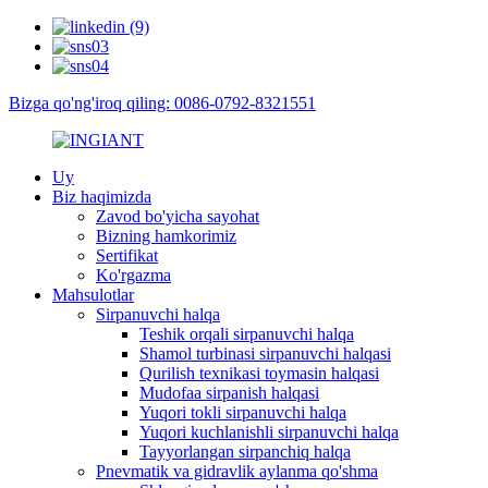
Bizga qo'ng'iroq qiling: 0086-0792-8321551
Uy
Biz haqimizda
Zavod bo'yicha sayohat
Bizning hamkorimiz
Sertifikat
Ko'rgazma
Mahsulotlar
Sirpanuvchi halqa
Teshik orqali sirpanuvchi halqa
Shamol turbinasi sirpanuvchi halqasi
Qurilish texnikasi toymasin halqasi
Mudofaa sirpanish halqasi
Yuqori tokli sirpanuvchi halqa
Yuqori kuchlanishli sirpanuvchi halqa
Tayyorlangan sirpanchiq halqa
Pnevmatik va gidravlik aylanma qo'shma