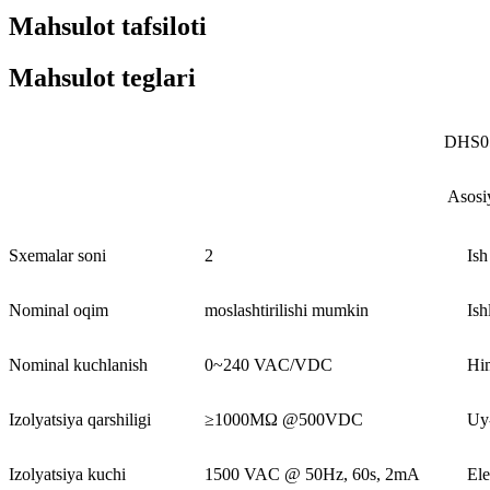
Mahsulot tafsiloti
Mahsulot teglari
DHS05
Asosi
Sxemalar soni
2
Ish
Nominal oqim
moslashtirilishi mumkin
Ish
Nominal kuchlanish
0~240 VAC/VDC
Him
Izolyatsiya qarshiligi
≥1000MΩ @500VDC
Uy-
Izolyatsiya kuchi
1500 VAC @ 50Hz, 60s, 2mA
Ele