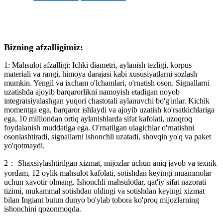
Bizning afzalligimiz:
1: Mahsulot afzalligi: Ichki diametri, aylanish tezligi, korpus
materiali va rangi, himoya darajasi kabi xususiyatlarni sozlash
mumkin. Yengil va ixcham o'lchamlari, o'rnatish oson. Signallarni
uzatishda ajoyib barqarorlikni namoyish etadigan noyob
integratsiyalashgan yuqori chastotali aylanuvchi bo'g'inlar. Kichik
momentga ega, barqaror ishlaydi va ajoyib uzatish ko'rsatkichlariga
ega, 10 milliondan ortiq aylanishlarda sifat kafolati, uzoqroq
foydalanish muddatiga ega. O'rnatilgan ulagichlar o'rnatishni
osonlashtiradi, signallarni ishonchli uzatadi, shovqin yo'q va paket
yo'qotmaydi.
2： Shaxsiylashtirilgan xizmat, mijozlar uchun aniq javob va texnik
yordam, 12 oylik mahsulot kafolati, sotishdan keyingi muammolar
uchun xavotir olmang. Ishonchli mahsulotlar, qat'iy sifat nazorati
tizimi, mukammal sotishdan oldingi va sotishdan keyingi xizmat
bilan Ingiant butun dunyo bo'ylab tobora ko'proq mijozlarning
ishonchini qozonmoqda.