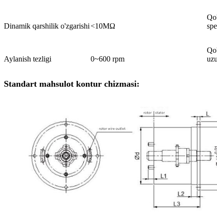
Qo'
Dinamik qarshilik o'zgarishi
<10MΩ
spe
Qo'
Aylanish tezligi
0~600 rpm
uzu
Standart mahsulot kontur chizmasi: