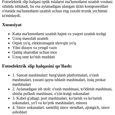
Fotoelektrik slip halqasi optik tolalarni ma'lumotlarni uzatish vositasi
sifatida ishlatadi, bu esa aylanadigan ulangan tizim komponentlari
o'rtasida ma'lumotlarni uzatish uchun eng yaxshi texnik yechimni
ta'minlaydi.
Xususiyat
Katta ma'lumotlarni uzatish hajmi va yuqori uzatish tezligi
Uzoq masofali uzatish
Oqish yo'q, elektromagnit shovqin yo'q
Yilni dizayn va yengil vazn
Qattiq sharoitlar uchun mos
Uzoq umr ko'rish muddati
Fotoelektrik slip halqasini qo'llash:
1. Sanoat mashinalari: burg'ulash platformalari, o'rash
mashinalari, yuzani qayta ishlash mashinalari, issiq prokat
mashinalari
2. Aylanadigan ish stoli: o'rash mashinasi, to'ldirish mashinasi,
shisha puflash mashinasi, o'yin-kulgi uskunalari
3. Kabel g'altagi: port mashinalari, ko'tarish va ko'tarish
uskunalari, yo'l va ko'prik mashinalari, minora
4. Sinov uskunalari: santrifüj sinov stendlari, ajratgich, sinov
asboblari