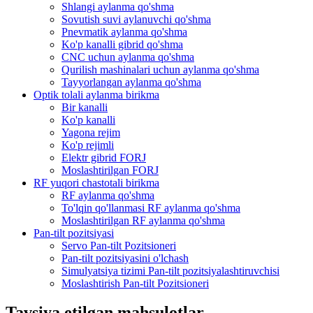
Shlangi aylanma qo'shma
Sovutish suvi aylanuvchi qo'shma
Pnevmatik aylanma qo'shma
Ko'p kanalli gibrid qo'shma
CNC uchun aylanma qo'shma
Qurilish mashinalari uchun aylanma qo'shma
Tayyorlangan aylanma qo'shma
Optik tolali aylanma birikma
Bir kanalli
Ko'p kanalli
Yagona rejim
Ko'p rejimli
Elektr gibrid FORJ
Moslashtirilgan FORJ
RF yuqori chastotali birikma
RF aylanma qo'shma
To'lqin qo'llanmasi RF aylanma qo'shma
Moslashtirilgan RF aylanma qo'shma
Pan-tilt pozitsiyasi
Servo Pan-tilt Pozitsioneri
Pan-tilt pozitsiyasini o'lchash
Simulyatsiya tizimi Pan-tilt pozitsiyalashtiruvchisi
Moslashtirish Pan-tilt Pozitsioneri
Tavsiya etilgan mahsulotlar