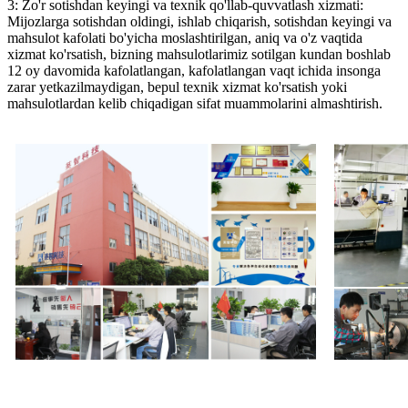
3: Zo'r sotishdan keyingi va texnik qo'llab-quvvatlash xizmati:
Mijozlarga sotishdan oldingi, ishlab chiqarish, sotishdan keyingi va
mahsulot kafolati bo'yicha moslashtirilgan, aniq va o'z vaqtida
xizmat ko'rsatish, bizning mahsulotlarimiz sotilgan kundan boshlab
12 oy davomida kafolatlangan, kafolatlangan vaqt ichida insonga
zarar yetkazilmaydigan, bepul texnik xizmat ko'rsatish yoki
mahsulotlardan kelib chiqadigan sifat muammolarini almashtirish.