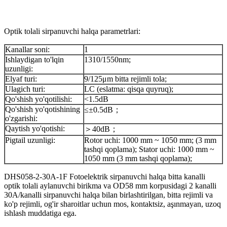
Optik tolali sirpanuvchi halqa parametrlari:
Kanallar soni:
1
Ishlaydigan to'lqin
1310/1550nm;
uzunligi:
Elyaf turi:
9/125μm bitta rejimli tola;
Ulagich turi:
LC (eslatma: qisqa quyruq);
Qo'shish yo'qotilishi:
<1.5dB
Qo'shish yo'qotishining
≤±0.5dB；
o'zgarishi:
Qaytish yo'qotishi:
＞40dB；
Pigtail uzunligi:
Rotor uchi: 1000 mm ~ 1050 mm; (3 mm
tashqi qoplama); Stator uchi: 1000 mm ~
1050 mm (3 mm tashqi qoplama);
DHS058-2-30A-1F Fotoelektrik sirpanuvchi halqa bitta kanalli
optik tolali aylanuvchi birikma va OD58 mm korpusidagi 2 kanalli
30A/kanalli sirpanuvchi halqa bilan birlashtirilgan, bitta rejimli va
ko'p rejimli, og'ir sharoitlar uchun mos, kontaktsiz, aşınmayan, uzoq
ishlash muddatiga ega.