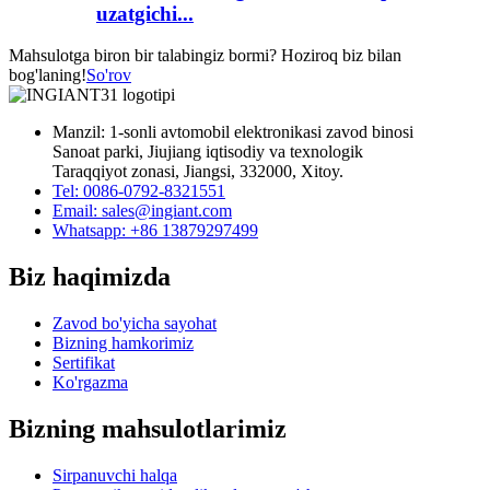
uzatgichi...
Mahsulotga biron bir talabingiz bormi? Hoziroq biz bilan
bog'laning!
So'rov
Manzil: 1-sonli avtomobil elektronikasi zavod binosi
Sanoat parki, Jiujiang iqtisodiy va texnologik
Taraqqiyot zonasi, Jiangsi, 332000, Xitoy.
Tel: 0086-0792-8321551
Email:
sales@ingiant.com
Whatsapp: +86 13879297499
Biz haqimizda
Zavod bo'yicha sayohat
Bizning hamkorimiz
Sertifikat
Ko'rgazma
Bizning mahsulotlarimiz
Sirpanuvchi halqa