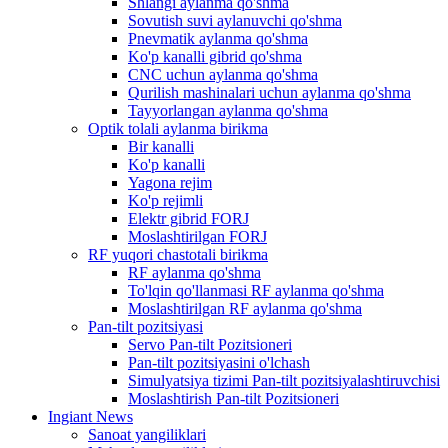
Shlangi aylanma qo'shma
Sovutish suvi aylanuvchi qo'shma
Pnevmatik aylanma qo'shma
Ko'p kanalli gibrid qo'shma
CNC uchun aylanma qo'shma
Qurilish mashinalari uchun aylanma qo'shma
Tayyorlangan aylanma qo'shma
Optik tolali aylanma birikma
Bir kanalli
Ko'p kanalli
Yagona rejim
Ko'p rejimli
Elektr gibrid FORJ
Moslashtirilgan FORJ
RF yuqori chastotali birikma
RF aylanma qo'shma
To'lqin qo'llanmasi RF aylanma qo'shma
Moslashtirilgan RF aylanma qo'shma
Pan-tilt pozitsiyasi
Servo Pan-tilt Pozitsioneri
Pan-tilt pozitsiyasini o'lchash
Simulyatsiya tizimi Pan-tilt pozitsiyalashtiruvchisi
Moslashtirish Pan-tilt Pozitsioneri
Ingiant News
Sanoat yangiliklari