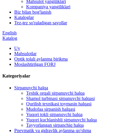
Mahsulot yangiliklari
Kompaniya yangiliklari
Biz bilan bog'lanish
Kataloglar
Tez-tez so'raladigan savollar
English
Katalog
Uy
Mahsulotlar
Optik tolali aylanma birikma
Moslashtirilgan FORJ
Kategoriyalar
Sirpanuvchi halqa
Teshik orqali sirpanuvchi halqa
Shamol turbinasi sirpanuvchi halqasi
Qurilish texnikasi toymasin halqasi
Mudofaa sirpanish halqasi
Yuqori tokli sirpanuvchi halqa
Yuqori kuchlanishli sirpanuvchi halqa
Tayyorlangan sirpanchiq halqa
Pnevmatik va gidravlik aylanma qo'shma