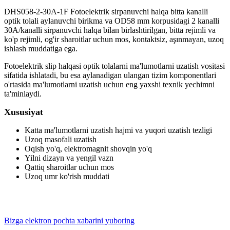
DHS058-2-30A-1F Fotoelektrik sirpanuvchi halqa bitta kanalli
optik tolali aylanuvchi birikma va OD58 mm korpusidagi 2 kanalli
30A/kanalli sirpanuvchi halqa bilan birlashtirilgan, bitta rejimli va
ko'p rejimli, og'ir sharoitlar uchun mos, kontaktsiz, aşınmayan, uzoq
ishlash muddatiga ega.
Fotoelektrik slip halqasi optik tolalarni ma'lumotlarni uzatish vositasi
sifatida ishlatadi, bu esa aylanadigan ulangan tizim komponentlari
o'rtasida ma'lumotlarni uzatish uchun eng yaxshi texnik yechimni
ta'minlaydi.
Xususiyat
Katta ma'lumotlarni uzatish hajmi va yuqori uzatish tezligi
Uzoq masofali uzatish
Oqish yo'q, elektromagnit shovqin yo'q
Yilni dizayn va yengil vazn
Qattiq sharoitlar uchun mos
Uzoq umr ko'rish muddati
Bizga elektron pochta xabarini yuboring