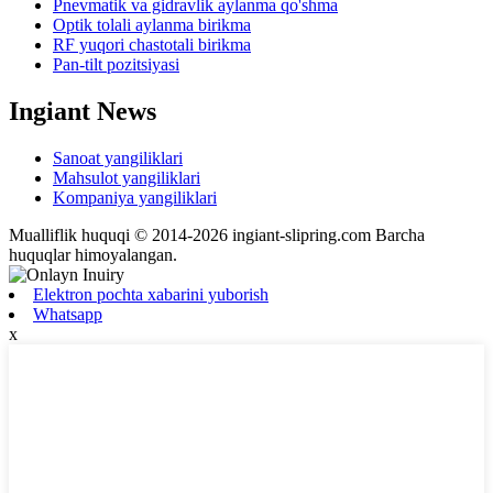
Pnevmatik va gidravlik aylanma qo'shma
Optik tolali aylanma birikma
RF yuqori chastotali birikma
Pan-tilt pozitsiyasi
Ingiant News
Sanoat yangiliklari
Mahsulot yangiliklari
Kompaniya yangiliklari
Mualliflik huquqi © 2014-2026 ingiant-slipring.com Barcha
huquqlar himoyalangan.
Elektron pochta xabarini yuborish
Whatsapp
x