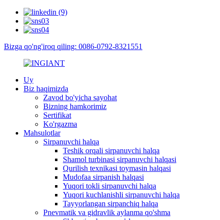
Bizga qo'ng'iroq qiling: 0086-0792-8321551
Uy
Biz haqimizda
Zavod bo'yicha sayohat
Bizning hamkorimiz
Sertifikat
Ko'rgazma
Mahsulotlar
Sirpanuvchi halqa
Teshik orqali sirpanuvchi halqa
Shamol turbinasi sirpanuvchi halqasi
Qurilish texnikasi toymasin halqasi
Mudofaa sirpanish halqasi
Yuqori tokli sirpanuvchi halqa
Yuqori kuchlanishli sirpanuvchi halqa
Tayyorlangan sirpanchiq halqa
Pnevmatik va gidravlik aylanma qo'shma