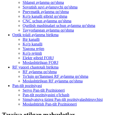
Shlangi aylanma qo'shma
Sovutish suvi aylanuvchi qo'shma
Pnevmatik aylanma qo'shma
Ko'p kanalli gibrid qo'shma
CNC uchun aylanma qo'shma
Qurilish mashinalari uchun aylanma qo'shma
Tayyorlangan aylanma qo'shma
Optik tolali aylanma birikma
Bir kanalli
Ko'p kanalli
Yagona rejim
Ko'p rejimli
Elektr gibrid FORJ
Moslashtirilgan FORJ
RF yuqori chastotali birikma
RF aylanma qo'shma
To'lqin qo'llanmasi RF aylanma qo'shma
Moslashtirilgan RF aylanma qo'shma
Pan-tilt pozitsiyasi
Servo Pan-tilt Pozitsioneri
Pan-tilt pozitsiyasini o'lchash
Simulyatsiya tizimi Pan-tilt pozitsiyalashtiruvchisi
Moslashtirish Pan-tilt Pozitsioneri
Tavsiya etilgan mahsulotlar