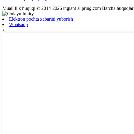
Mualliflik huquqi © 2014-2026 ingiant-slipring.com Barcha huquqla
Elektron pochta xabarini yuborish
Whatsapp
x