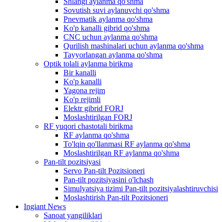
Shlangi aylanma qo'shma
Sovutish suvi aylanuvchi qo'shma
Pnevmatik aylanma qo'shma
Ko'p kanalli gibrid qo'shma
CNC uchun aylanma qo'shma
Qurilish mashinalari uchun aylanma qo'shma
Tayyorlangan aylanma qo'shma
Optik tolali aylanma birikma
Bir kanalli
Ko'p kanalli
Yagona rejim
Ko'p rejimli
Elektr gibrid FORJ
Moslashtirilgan FORJ
RF yuqori chastotali birikma
RF aylanma qo'shma
To'lqin qo'llanmasi RF aylanma qo'shma
Moslashtirilgan RF aylanma qo'shma
Pan-tilt pozitsiyasi
Servo Pan-tilt Pozitsioneri
Pan-tilt pozitsiyasini o'lchash
Simulyatsiya tizimi Pan-tilt pozitsiyalashtiruvchisi
Moslashtirish Pan-tilt Pozitsioneri
Ingiant News
Sanoat yangiliklari