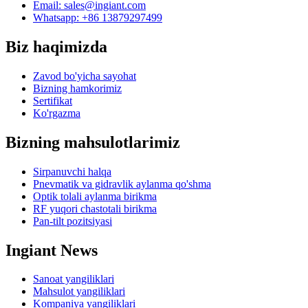
Email:
sales@ingiant.com
Whatsapp: +86 13879297499
Biz haqimizda
Zavod bo'yicha sayohat
Bizning hamkorimiz
Sertifikat
Ko'rgazma
Bizning mahsulotlarimiz
Sirpanuvchi halqa
Pnevmatik va gidravlik aylanma qo'shma
Optik tolali aylanma birikma
RF yuqori chastotali birikma
Pan-tilt pozitsiyasi
Ingiant News
Sanoat yangiliklari
Mahsulot yangiliklari
Kompaniya yangiliklari