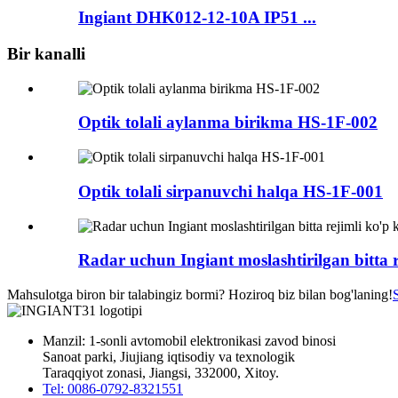
Ingiant DHK012-12-10A IP51 ...
Bir kanalli
Optik tolali aylanma birikma HS-1F-002
Optik tolali sirpanuvchi halqa HS-1F-001
Radar uchun Ingiant moslashtirilgan bitta r
Mahsulotga biron bir talabingiz bormi? Hoziroq biz bilan bog'laning!
Manzil: 1-sonli avtomobil elektronikasi zavod binosi
Sanoat parki, Jiujiang iqtisodiy va texnologik
Taraqqiyot zonasi, Jiangsi, 332000, Xitoy.
Tel: 0086-0792-8321551