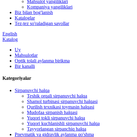
Mahsulot yangiliklari
Kompaniya yangiliklari
Biz bilan bog'lanish
Kataloglar
Tez-tez so'raladigan savollar
English
Katalog
Uy
Mahsulotlar
Optik tolali aylanma birikma
Bir kanalli
Kategoriyalar
Sirpanuvchi halqa
Teshik orqali sirpanuvchi halqa
Shamol turbinasi sirpanuvchi halqasi
Qurilish texnikasi toymasin halqasi
Mudofaa sirpanish halqasi
Yuqori tokli sirpanuvchi halqa
Yuqori kuchlanishli sirpanuvchi halqa
Tayyorlangan sirpanchiq halqa
Pnevmatik va gidravlik aylanma qo'shma