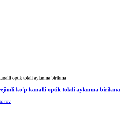
ejimli ko'p kanalli optik tolali aylanma birikma
So'rov