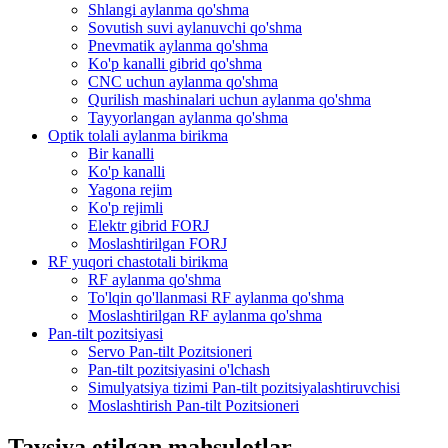
Shlangi aylanma qo'shma
Sovutish suvi aylanuvchi qo'shma
Pnevmatik aylanma qo'shma
Ko'p kanalli gibrid qo'shma
CNC uchun aylanma qo'shma
Qurilish mashinalari uchun aylanma qo'shma
Tayyorlangan aylanma qo'shma
Optik tolali aylanma birikma
Bir kanalli
Ko'p kanalli
Yagona rejim
Ko'p rejimli
Elektr gibrid FORJ
Moslashtirilgan FORJ
RF yuqori chastotali birikma
RF aylanma qo'shma
To'lqin qo'llanmasi RF aylanma qo'shma
Moslashtirilgan RF aylanma qo'shma
Pan-tilt pozitsiyasi
Servo Pan-tilt Pozitsioneri
Pan-tilt pozitsiyasini o'lchash
Simulyatsiya tizimi Pan-tilt pozitsiyalashtiruvchisi
Moslashtirish Pan-tilt Pozitsioneri
Tavsiya etilgan mahsulotlar