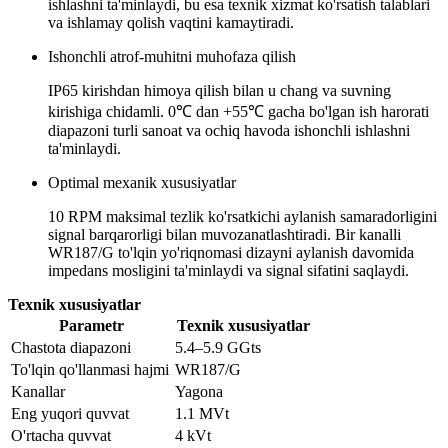
ishlashni ta'minlaydi, bu esa texnik xizmat ko'rsatish talablari
va ishlamay qolish vaqtini kamaytiradi.
Ishonchli atrof-muhitni muhofaza qilish
IP65 kirishdan himoya qilish bilan u chang va suvning
kirishiga chidamli. 0℃ dan +55℃ gacha bo'lgan ish harorati
diapazoni turli sanoat va ochiq havoda ishonchli ishlashni
ta'minlaydi.
Optimal mexanik xususiyatlar
10 RPM maksimal tezlik ko'rsatkichi aylanish samaradorligini
signal barqarorligi bilan muvozanatlashtiradi. Bir kanalli
WR187/G to'lqin yo'riqnomasi dizayni aylanish davomida
impedans mosligini ta'minlaydi va signal sifatini saqlaydi.
Texnik xususiyatlar
Parametr
Texnik xususiyatlar
Chastota diapazoni
5.4–5.9 GGts
To'lqin qo'llanmasi hajmi
WR187/G
Kanallar
Yagona
Eng yuqori quvvat
1.1 MVt
O'rtacha quvvat
4 kVt