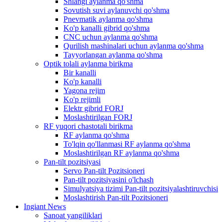
Shlangi aylanma qo'shma
Sovutish suvi aylanuvchi qo'shma
Pnevmatik aylanma qo'shma
Ko'p kanalli gibrid qo'shma
CNC uchun aylanma qo'shma
Qurilish mashinalari uchun aylanma qo'shma
Tayyorlangan aylanma qo'shma
Optik tolali aylanma birikma
Bir kanalli
Ko'p kanalli
Yagona rejim
Ko'p rejimli
Elektr gibrid FORJ
Moslashtirilgan FORJ
RF yuqori chastotali birikma
RF aylanma qo'shma
To'lqin qo'llanmasi RF aylanma qo'shma
Moslashtirilgan RF aylanma qo'shma
Pan-tilt pozitsiyasi
Servo Pan-tilt Pozitsioneri
Pan-tilt pozitsiyasini o'lchash
Simulyatsiya tizimi Pan-tilt pozitsiyalashtiruvchisi
Moslashtirish Pan-tilt Pozitsioneri
Ingiant News
Sanoat yangiliklari