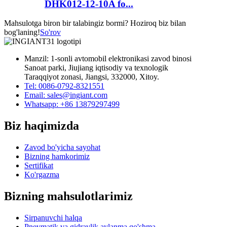
DHK012-12-10A fo...
Mahsulotga biron bir talabingiz bormi? Hoziroq biz bilan
bog'laning!
So'rov
Manzil: 1-sonli avtomobil elektronikasi zavod binosi
Sanoat parki, Jiujiang iqtisodiy va texnologik
Taraqqiyot zonasi, Jiangsi, 332000, Xitoy.
Tel: 0086-0792-8321551
Email:
sales@ingiant.com
Whatsapp: +86 13879297499
Biz haqimizda
Zavod bo'yicha sayohat
Bizning hamkorimiz
Sertifikat
Ko'rgazma
Bizning mahsulotlarimiz
Sirpanuvchi halqa
Pnevmatik va gidravlik aylanma qo'shma