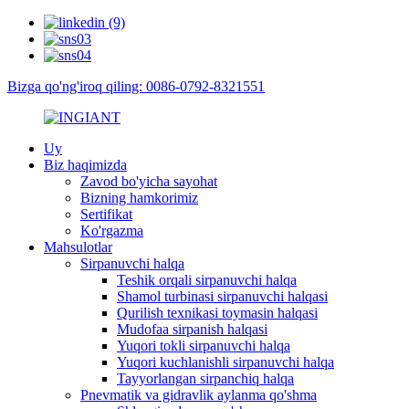
Bizga qo'ng'iroq qiling: 0086-0792-8321551
Uy
Biz haqimizda
Zavod bo'yicha sayohat
Bizning hamkorimiz
Sertifikat
Ko'rgazma
Mahsulotlar
Sirpanuvchi halqa
Teshik orqali sirpanuvchi halqa
Shamol turbinasi sirpanuvchi halqasi
Qurilish texnikasi toymasin halqasi
Mudofaa sirpanish halqasi
Yuqori tokli sirpanuvchi halqa
Yuqori kuchlanishli sirpanuvchi halqa
Tayyorlangan sirpanchiq halqa
Pnevmatik va gidravlik aylanma qo'shma