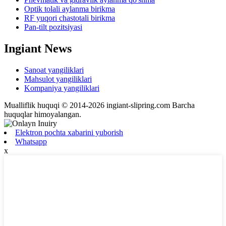
Optik tolali aylanma birikma
RF yuqori chastotali birikma
Pan-tilt pozitsiyasi
Ingiant News
Sanoat yangiliklari
Mahsulot yangiliklari
Kompaniya yangiliklari
Mualliflik huquqi © 2014-2026 ingiant-slipring.com Barcha
huquqlar himoyalangan.
Elektron pochta xabarini yuborish
Whatsapp
x