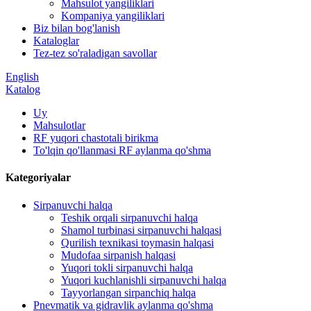
Mahsulot yangiliklari
Kompaniya yangiliklari
Biz bilan bog'lanish
Kataloglar
Tez-tez so'raladigan savollar
English
Katalog
Uy
Mahsulotlar
RF yuqori chastotali birikma
To'lqin qo'llanmasi RF aylanma qo'shma
Kategoriyalar
Sirpanuvchi halqa
Teshik orqali sirpanuvchi halqa
Shamol turbinasi sirpanuvchi halqasi
Qurilish texnikasi toymasin halqasi
Mudofaa sirpanish halqasi
Yuqori tokli sirpanuvchi halqa
Yuqori kuchlanishli sirpanuvchi halqa
Tayyorlangan sirpanchiq halqa
Pnevmatik va gidravlik aylanma qo'shma