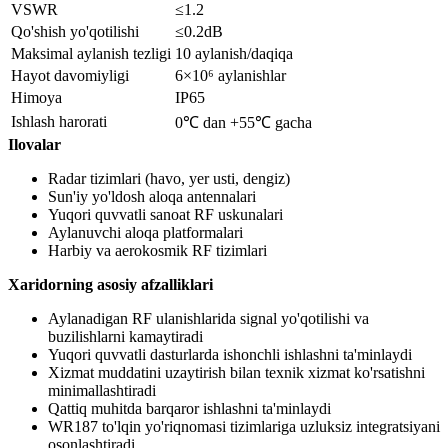
VSWR
≤1.2
Qo'shish yo'qotilishi
≤0.2dB
Maksimal aylanish tezligi
10 aylanish/daqiqa
Hayot davomiyligi
6×10⁶ aylanishlar
Himoya
IP65
Ishlash harorati
0℃ dan +55℃ gacha
Ilovalar
Radar tizimlari (havo, yer usti, dengiz)
Sun'iy yo'ldosh aloqa antennalari
Yuqori quvvatli sanoat RF uskunalari
Aylanuvchi aloqa platformalari
Harbiy va aerokosmik RF tizimlari
Xaridorning asosiy afzalliklari
Aylanadigan RF ulanishlarida signal yo'qotilishi va
buzilishlarni kamaytiradi
Yuqori quvvatli dasturlarda ishonchli ishlashni ta'minlaydi
Xizmat muddatini uzaytirish bilan texnik xizmat ko'rsatishni
minimallashtiradi
Qattiq muhitda barqaror ishlashni ta'minlaydi
WR187 to'lqin yo'riqnomasi tizimlariga uzluksiz integratsiyani
osonlashtiradi