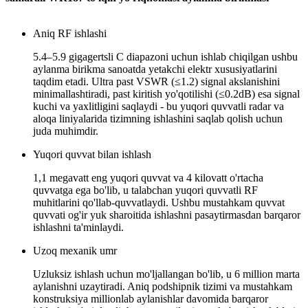
Aniq RF ishlashi
5.4–5.9 gigagertsli C diapazoni uchun ishlab chiqilgan ushbu
aylanma birikma sanoatda yetakchi elektr xususiyatlarini
taqdim etadi. Ultra past VSWR (≤1.2) signal akslanishini
minimallashtiradi, past kiritish yo'qotilishi (≤0.2dB) esa signal
kuchi va yaxlitligini saqlaydi - bu yuqori quvvatli radar va
aloqa liniyalarida tizimning ishlashini saqlab qolish uchun
juda muhimdir.
Yuqori quvvat bilan ishlash
1,1 megavatt eng yuqori quvvat va 4 kilovatt o'rtacha
quvvatga ega bo'lib, u talabchan yuqori quvvatli RF
muhitlarini qo'llab-quvvatlaydi. Ushbu mustahkam quvvat
quvvati og'ir yuk sharoitida ishlashni pasaytirmasdan barqaror
ishlashni ta'minlaydi.
Uzoq mexanik umr
Uzluksiz ishlash uchun mo'ljallangan bo'lib, u 6 million marta
aylanishni uzaytiradi. Aniq podshipnik tizimi va mustahkam
konstruksiya millionlab aylanishlar davomida barqaror