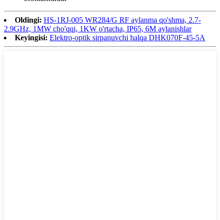
Oldingi:
HS-1RJ-005 WR284/G RF aylanma qo'shma, 2.7-
2.9GHz, 1MW cho'qqi, 1KW o'rtacha, IP65, 6M aylanishlar
Keyingisi:
Elektro-optik sirpanuvchi halqa DHK070F-45-5A