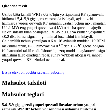
Qisqacha tavsif
Ushbu bitta kanalli WR187/G to'lqin yo'riqnomasi RF aylanuvchi
birikmasi 5,4–5,9 gigagerts chastotada ishlaydi, aylanuvchi
tizimlarda yuqori quvvatli RF signalini uzatish uchun mo'ljallangan.
U 1,1 MVt eng yuqori quvvat va 4 kVt o'rtacha quvvatni ajoyib
elektr ishlashi bilan boshqaradi: VSWR ≤1,2 va kiritish yo'qotilishi
≤0,2 dB, bu esa signalning minimal buzilishini ta'minlaydi.
Chidamlilik uchun yaratilgan u 6 × 10⁶ aylanish muddati, 10 RPM
maksimal tezlik, IP65 himoyasi va 0 ℃ dan +55 ℃ gacha bo'lgan
ish haroratini taklif etadi. Ishonchli, uzoq muddatli aylanuvchi signal
ulanishini talab qiladigan radar, sun'iy yo'ldosh aloqasi va sanoat
yuqori quvvatli RF tizimlari uchun ideal.
Bizga elektron pochta xabarini yuboring
Mahsulot tafsiloti
Mahsulot teglari
5.4–5.9 gigagertsli yuqori quvvatli ilovalar uchun yuqori
samarali WR187 to'lqin yo'riqnomasi aylanma birikmasi