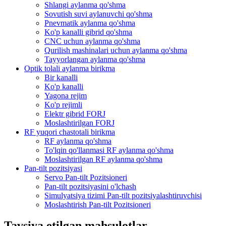
Shlangi aylanma qo'shma
Sovutish suvi aylanuvchi qo'shma
Pnevmatik aylanma qo'shma
Ko'p kanalli gibrid qo'shma
CNC uchun aylanma qo'shma
Qurilish mashinalari uchun aylanma qo'shma
Tayyorlangan aylanma qo'shma
Optik tolali aylanma birikma
Bir kanalli
Ko'p kanalli
Yagona rejim
Ko'p rejimli
Elektr gibrid FORJ
Moslashtirilgan FORJ
RF yuqori chastotali birikma
RF aylanma qo'shma
To'lqin qo'llanmasi RF aylanma qo'shma
Moslashtirilgan RF aylanma qo'shma
Pan-tilt pozitsiyasi
Servo Pan-tilt Pozitsioneri
Pan-tilt pozitsiyasini o'lchash
Simulyatsiya tizimi Pan-tilt pozitsiyalashtiruvchisi
Moslashtirish Pan-tilt Pozitsioneri
Tavsiya etilgan mahsulotlar