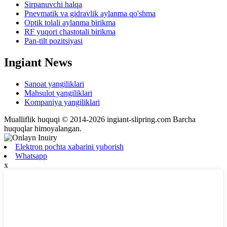
Sirpanuvchi halqa
Pnevmatik va gidravlik aylanma qo'shma
Optik tolali aylanma birikma
RF yuqori chastotali birikma
Pan-tilt pozitsiyasi
Ingiant News
Sanoat yangiliklari
Mahsulot yangiliklari
Kompaniya yangiliklari
Mualliflik huquqi © 2014-2026 ingiant-slipring.com Barcha
huquqlar himoyalangan.
Elektron pochta xabarini yuborish
Whatsapp
x