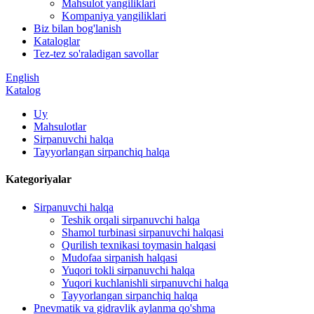
Mahsulot yangiliklari
Kompaniya yangiliklari
Biz bilan bog'lanish
Kataloglar
Tez-tez so'raladigan savollar
English
Katalog
Uy
Mahsulotlar
Sirpanuvchi halqa
Tayyorlangan sirpanchiq halqa
Kategoriyalar
Sirpanuvchi halqa
Teshik orqali sirpanuvchi halqa
Shamol turbinasi sirpanuvchi halqasi
Qurilish texnikasi toymasin halqasi
Mudofaa sirpanish halqasi
Yuqori tokli sirpanuvchi halqa
Yuqori kuchlanishli sirpanuvchi halqa
Tayyorlangan sirpanchiq halqa
Pnevmatik va gidravlik aylanma qo'shma