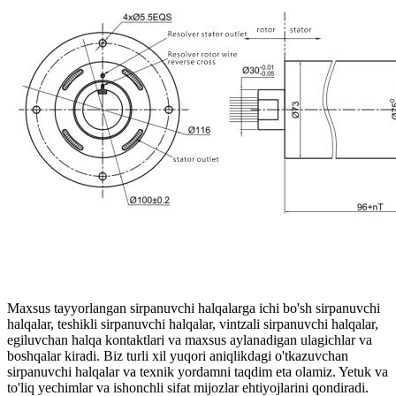
Maxsus tayyorlangan sirpanuvchi halqalarga ichi bo'sh sirpanuvchi
halqalar, teshikli sirpanuvchi halqalar, vintzali sirpanuvchi halqalar,
egiluvchan halqa kontaktlari va maxsus aylanadigan ulagichlar va
boshqalar kiradi. Biz turli xil yuqori aniqlikdagi o'tkazuvchan
sirpanuvchi halqalar va texnik yordamni taqdim eta olamiz. Yetuk va
to'liq yechimlar va ishonchli sifat mijozlar ehtiyojlarini qondiradi.