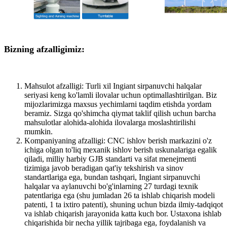
Bizning afzalligimiz:
Mahsulot afzalligi: Turli xil Ingiant sirpanuvchi halqalar
seriyasi keng ko'lamli ilovalar uchun optimallashtirilgan. Biz
mijozlarimizga maxsus yechimlarni taqdim etishda yordam
beramiz. Sizga qo'shimcha qiymat taklif qilish uchun barcha
mahsulotlar alohida-alohida ilovalarga moslashtirilishi
mumkin.
Kompaniyaning afzalligi: CNC ishlov berish markazini o'z
ichiga olgan to'liq mexanik ishlov berish uskunalariga egalik
qiladi, milliy harbiy GJB standarti va sifat menejmenti
tizimiga javob beradigan qat'iy tekshirish va sinov
standartlariga ega, bundan tashqari, Ingiant sirpanuvchi
halqalar va aylanuvchi bo'g'inlarning 27 turdagi texnik
patentlariga ega (shu jumladan 26 ta ishlab chiqarish modeli
patenti, 1 ta ixtiro patenti), shuning uchun bizda ilmiy-tadqiqot
va ishlab chiqarish jarayonida katta kuch bor. Ustaxona ishlab
chiqarishida bir necha yillik tajribaga ega, foydalanish va