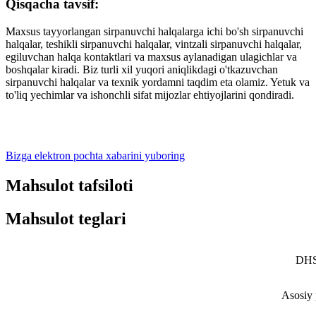
Qisqacha tavsif:
Maxsus tayyorlangan sirpanuvchi halqalarga ichi bo'sh sirpanuvchi
halqalar, teshikli sirpanuvchi halqalar, vintzali sirpanuvchi halqalar,
egiluvchan halqa kontaktlari va maxsus aylanadigan ulagichlar va
boshqalar kiradi. Biz turli xil yuqori aniqlikdagi o'tkazuvchan
sirpanuvchi halqalar va texnik yordamni taqdim eta olamiz. Yetuk va
to'liq yechimlar va ishonchli sifat mijozlar ehtiyojlarini qondiradi.
Bizga elektron pochta xabarini yuboring
Mahsulot tafsiloti
Mahsulot teglari
DHS
Asosiy 