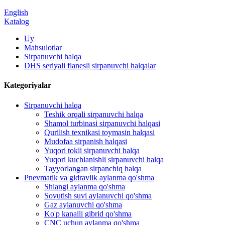
English
Katalog
Uy
Mahsulotlar
Sirpanuvchi halqa
DHS seriyali flanesli sirpanuvchi halqalar
Kategoriyalar
Sirpanuvchi halqa
Teshik orqali sirpanuvchi halqa
Shamol turbinasi sirpanuvchi halqasi
Qurilish texnikasi toymasin halqasi
Mudofaa sirpanish halqasi
Yuqori tokli sirpanuvchi halqa
Yuqori kuchlanishli sirpanuvchi halqa
Tayyorlangan sirpanchiq halqa
Pnevmatik va gidravlik aylanma qo'shma
Shlangi aylanma qo'shma
Sovutish suvi aylanuvchi qo'shma
Gaz aylanuvchi qo'shma
Ko'p kanalli gibrid qo'shma
CNC uchun aylanma qo'shma