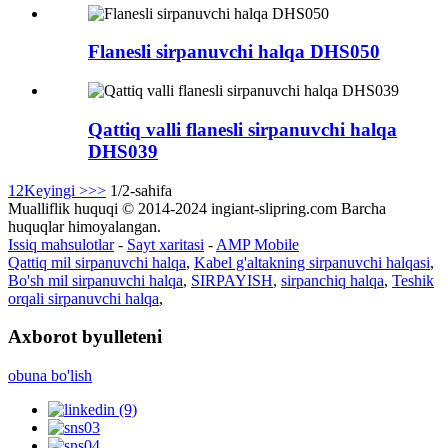
Flanesli sirpanuvchi halqa DHS050
Qattiq valli flanesli sirpanuvchi halqa
DHS039
1
2
Keyingi >
>>
1/2-sahifa
Mualliflik huquqi © 2014-2024 ingiant-slipring.com Barcha
huquqlar himoyalangan.
Issiq mahsulotlar
-
Sayt xaritasi
-
AMP Mobile
Qattiq mil sirpanuvchi halqa
,
Kabel g'altakning sirpanuvchi halqasi
,
Bo'sh mil sirpanuvchi halqa
,
SIRPAYISH
,
sirpanchiq halqa
,
Teshik
orqali sirpanuvchi halqa
,
Axborot byulleteni
obuna bo'lish