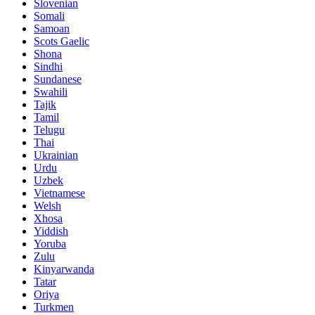
Slovenian
Somali
Samoan
Scots Gaelic
Shona
Sindhi
Sundanese
Swahili
Tajik
Tamil
Telugu
Thai
Ukrainian
Urdu
Uzbek
Vietnamese
Welsh
Xhosa
Yiddish
Yoruba
Zulu
Kinyarwanda
Tatar
Oriya
Turkmen