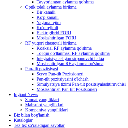
Tayyorlangan aylanma qo'shma
Optik tolali aylanma birikma
Bir kanalli
Ko'p kanalli
Yagona rejim
Ko'p rejimli
Elektr gibrid FORJ
Moslashtirilgan FORJ
RF yuqori chastotali birikma
Koaksial RF aylanma qo'shma
To'lqin qo'llanmasi RF aylanma qo'shma
Integratsiyalashgan sirpanuvchi halqa
Moslashtirilgan RF aylanma qo'shma
Pan-tilt pozitsiyasi
Servo Pan-tilt Pozitsioneri
Pan-tilt pozitsiyasini o'lchash
Simulyatsiya tizimi Pan-tilt pozitsiyalashtiruvchisi
Moslashtirish Pan-tilt Pozitsioneri
Ingiant News
Sanoat yangiliklari
Mahsulot yangiliklari
Kompaniya yangiliklari
Biz bilan bog'lanish
Kataloglar
Tez-tez so'raladigan savollar