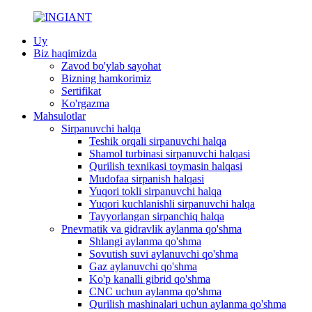
Uy
Biz haqimizda
Zavod bo'ylab sayohat
Bizning hamkorimiz
Sertifikat
Ko'rgazma
Mahsulotlar
Sirpanuvchi halqa
Teshik orqali sirpanuvchi halqa
Shamol turbinasi sirpanuvchi halqasi
Qurilish texnikasi toymasin halqasi
Mudofaa sirpanish halqasi
Yuqori tokli sirpanuvchi halqa
Yuqori kuchlanishli sirpanuvchi halqa
Tayyorlangan sirpanchiq halqa
Pnevmatik va gidravlik aylanma qo'shma
Shlangi aylanma qo'shma
Sovutish suvi aylanuvchi qo'shma
Gaz aylanuvchi qo'shma
Ko'p kanalli gibrid qo'shma
CNC uchun aylanma qo'shma
Qurilish mashinalari uchun aylanma qo'shma