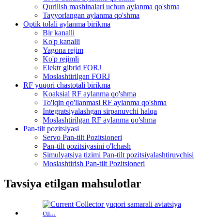
Qurilish mashinalari uchun aylanma qo'shma
Tayyorlangan aylanma qo'shma
Optik tolali aylanma birikma
Bir kanalli
Ko'p kanalli
Yagona rejim
Ko'p rejimli
Elektr gibrid FORJ
Moslashtirilgan FORJ
RF yuqori chastotali birikma
Koaksial RF aylanma qo'shma
To'lqin qo'llanmasi RF aylanma qo'shma
Integratsiyalashgan sirpanuvchi halqa
Moslashtirilgan RF aylanma qo'shma
Pan-tilt pozitsiyasi
Servo Pan-tilt Pozitsioneri
Pan-tilt pozitsiyasini o'lchash
Simulyatsiya tizimi Pan-tilt pozitsiyalashtiruvchisi
Moslashtirish Pan-tilt Pozitsioneri
Tavsiya etilgan mahsulotlar