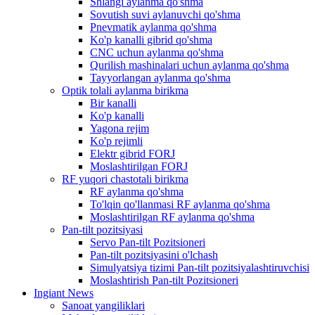
Shlangi aylanma qo'shma
Sovutish suvi aylanuvchi qo'shma
Pnevmatik aylanma qo'shma
Ko'p kanalli gibrid qo'shma
CNC uchun aylanma qo'shma
Qurilish mashinalari uchun aylanma qo'shma
Tayyorlangan aylanma qo'shma
Optik tolali aylanma birikma
Bir kanalli
Ko'p kanalli
Yagona rejim
Ko'p rejimli
Elektr gibrid FORJ
Moslashtirilgan FORJ
RF yuqori chastotali birikma
RF aylanma qo'shma
To'lqin qo'llanmasi RF aylanma qo'shma
Moslashtirilgan RF aylanma qo'shma
Pan-tilt pozitsiyasi
Servo Pan-tilt Pozitsioneri
Pan-tilt pozitsiyasini o'lchash
Simulyatsiya tizimi Pan-tilt pozitsiyalashtiruvchisi
Moslashtirish Pan-tilt Pozitsioneri
Ingiant News
Sanoat yangiliklari