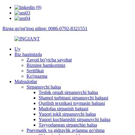
Bizga qo'ng'iroq qiling: 0086-0792-8321551
Uy
Biz haqimizda
Zavod bo'yicha sayohat
Bizning hamkorimiz
Sertifikat
Ko'rgazma
Mahsulotlar
Sirpanuvchi halqa
Teshik orqali sirpanuvchi halqa
Shamol turbinasi sirpanuvchi halqasi
Qurilish texnikasi toymasin halqasi
Mudofaa sirpanish halqasi
Yuqori tokli sirpanuvchi halqa
Yuqori kuchlanishli sirpanuvchi halqa
Tayyorlangan sirpanchiq halqa
Pnevmatik va gidravlik aylanma qo'shma