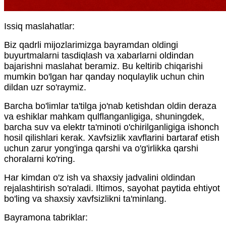
Issiq maslahatlar:
Biz qadrli mijozlarimizga bayramdan oldingi
buyurtmalarni tasdiqlash va xabarlarni oldindan
bajarishni maslahat beramiz. Bu keltirib chiqarishi
mumkin bo'lgan har qanday noqulaylik uchun chin
dildan uzr so'raymiz.
Barcha bo'limlar ta'tilga jo'nab ketishdan oldin deraza
va eshiklar mahkam qulflanganligiga, shuningdek,
barcha suv va elektr ta'minoti o'chirilganligiga ishonch
hosil qilishlari kerak. Xavfsizlik xavflarini bartaraf etish
uchun zarur yong'inga qarshi va o'g'irlikka qarshi
choralarni ko'ring.
Har kimdan o'z ish va shaxsiy jadvalini oldindan
rejalashtirish so'raladi. Iltimos, sayohat paytida ehtiyot
bo'ling va shaxsiy xavfsizlikni ta'minlang.
Bayramona tabriklar: