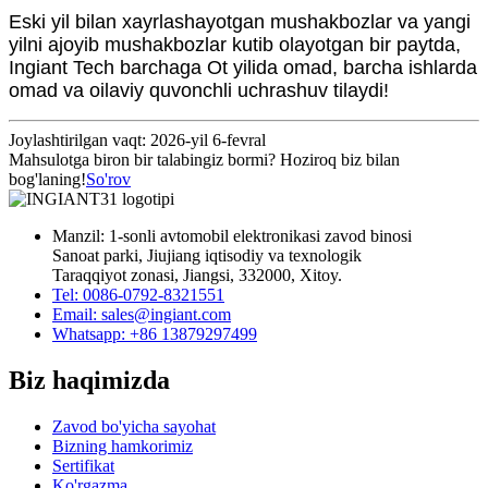
Eski yil bilan xayrlashayotgan mushakbozlar va yangi
yilni ajoyib mushakbozlar kutib olayotgan bir paytda,
Ingiant Tech barchaga Ot yilida omad, barcha ishlarda
omad va oilaviy quvonchli uchrashuv tilaydi!
Joylashtirilgan vaqt: 2026-yil 6-fevral
Mahsulotga biron bir talabingiz bormi? Hoziroq biz bilan
bog'laning!
So'rov
Manzil: 1-sonli avtomobil elektronikasi zavod binosi
Sanoat parki, Jiujiang iqtisodiy va texnologik
Taraqqiyot zonasi, Jiangsi, 332000, Xitoy.
Tel: 0086-0792-8321551
Email:
sales@ingiant.com
Whatsapp: +86 13879297499
Biz haqimizda
Zavod bo'yicha sayohat
Bizning hamkorimiz
Sertifikat
Ko'rgazma