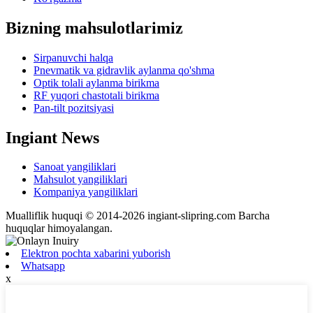
Bizning mahsulotlarimiz
Sirpanuvchi halqa
Pnevmatik va gidravlik aylanma qo'shma
Optik tolali aylanma birikma
RF yuqori chastotali birikma
Pan-tilt pozitsiyasi
Ingiant News
Sanoat yangiliklari
Mahsulot yangiliklari
Kompaniya yangiliklari
Mualliflik huquqi © 2014-2026 ingiant-slipring.com Barcha
huquqlar himoyalangan.
Elektron pochta xabarini yuborish
Whatsapp
x